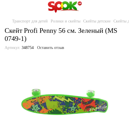
Транспорт для детей
Ролики и скейты
Скейты детские
Скейты д
Скейт Profi Penny 56 см. Зеленый (MS
0749-1)
Артикул:
348754
Оставить отзыв