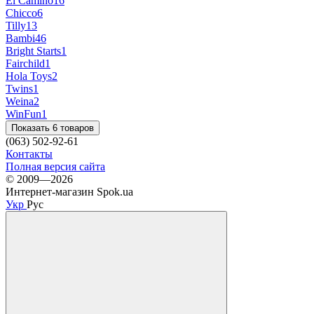
El Camino
16
Chicco
6
Tilly
13
Bambi
46
Bright Starts
1
Fairchild
1
Hola Toys
2
Twins
1
Weina
2
WinFun
1
Показать 6 товаров
(063) 502-92-61
Контакты
Полная версия сайта
© 2009—2026
Интернет-магазин Spok.ua
Укр
Рус