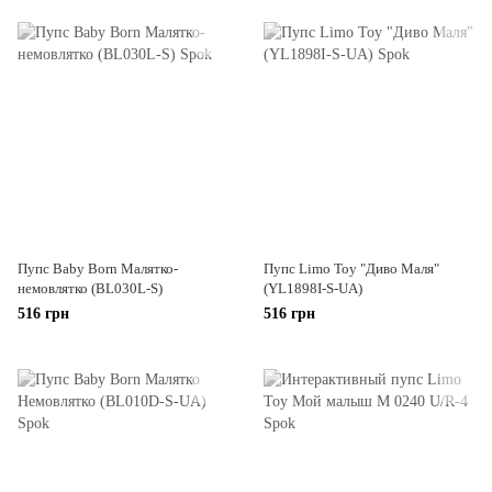
Пупс Baby Born Малятко-
Пупс Limo Toy "Диво Маля"
немовлятко (BL030L-S)
(YL1898I-S-UA)
516 грн
516 грн