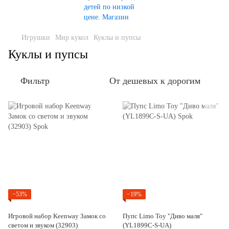
Игрушки
Мир кукол
Куклы и пупсы
Куклы и пупсы
Фильтр
От дешевых к дорогим
−53%
−19%
Игровой набор Keenway Замок со
Пупс Limo Toy "Диво маля"
светом и звуком (32903)
(YL1899C-S-UA)