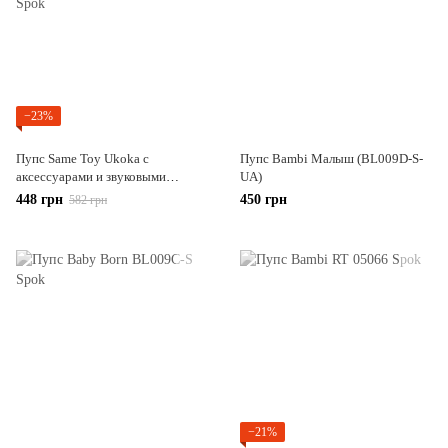
−23%
Пупс Same Toy Ukoka с
Пупс Bambi Малыш (BL009D-S-
аксессуарами и звуковыми
UA)
эффектами 35 см (8019I2Ut)
448 грн
450 грн
582 грн
−21%