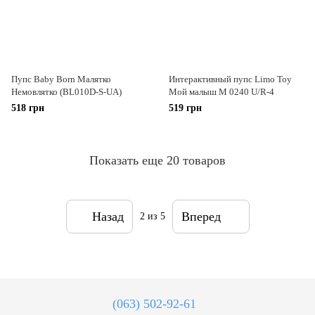
Пупс Baby Born Малятко
Интерактивный пупс Limo Toy
Немовлятко (BL010D-S-UA)
Мой малыш M 0240 U/R-4
518 грн
519 грн
Показать еще 20 товаров
Назад
Вперед
2
из 5
(063) 502-92-61