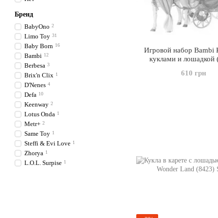
Бренд
BabyOno
2
Limo Toy
31
Baby Born
16
Игровой набор Bambi 
Bambi
12
куклами и лошадкой 
Berbesa
3
610 грн
Brix'n Clix
1
D'Nenes
4
Defa
10
Keenway
2
Lotus Onda
1
Metr+
2
Same Toy
1
Steffi & Evi Love
1
Zhorya
1
L.O.L. Surpise
1