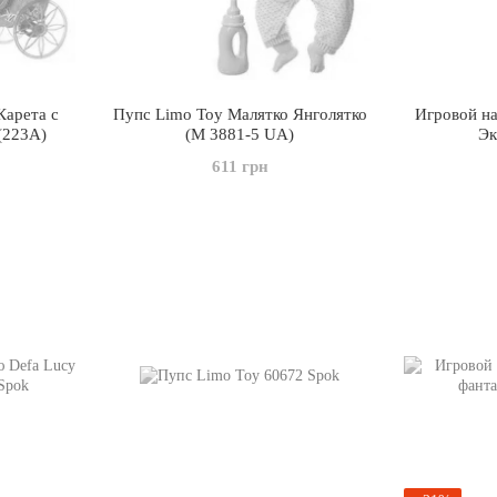
Карета с
Пупс Limo Toy Малятко Янголятко
Игровой н
(223A)
(M 3881-5 UA)
Эк
611 грн