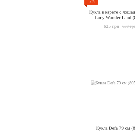
−2%
Кукла в карете с лоша
Lucy Wonder Land (
625 грн
638 гр
Кукла Defa 79 см (