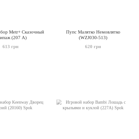
абор Metr+ Сказочный
Пупс Малятко Немовлятко
ипаж (207 A)
(WZJ030-513)
613 грн
620 грн