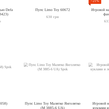
−21%
дью Defa
Пупс Limo Toy 60672
Игровой н
8423)
фан
630 грн
63
н
8058)
Пупс Limo Toy Малятко Янголятко
Игровой н
(M 3885-6 UA)
куклами и