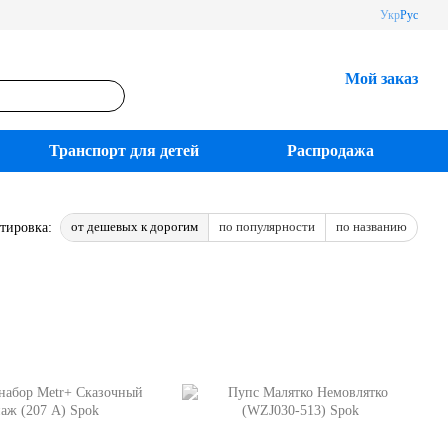
Укр
Рус
Мой заказ
Транспорт для детей
Распродажа
от дешевых к дорогим
по популярности
по названию
тировка: