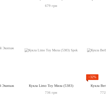
679 грн
−32%
й Экипаж
Кукла Limo Toy Мила (5383)
Кукла Be
736 грн
772