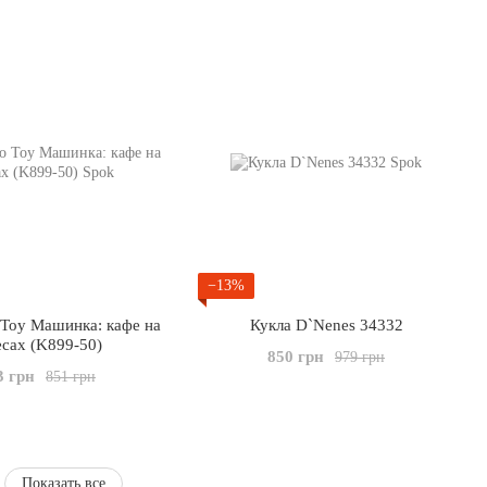
−13%
 Toy Машинка: кафе на
Кукла D`Nenes 34332
есах (K899-50)
850 грн
979 грн
3 грн
851 грн
Показать все