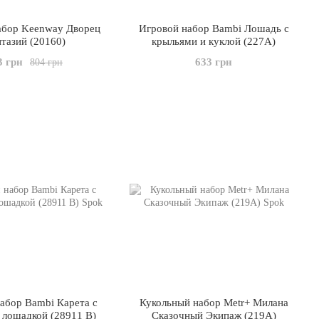
абор Keenway Дворец
Игровой набор Bambi Лошадь с
тазий (20160)
крыльями и куклой (227A)
3 грн
633 грн
804 грн
абор Bambi Карета с
Кукольный набор Metr+ Милана
 лошадкой (28911 B)
Сказочный Экипаж (219A)