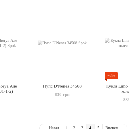
−2%
horya Але
Пупс D'Nenes 34508
Кукла Limo
01-1-2)
кол
830 грн
83
Назад
1
2
3
4
5
Вперед