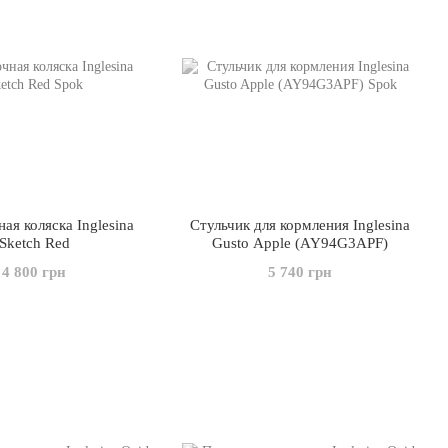
вания рынка к функциональности и комфорту. Принимаются во
Систематическое применение этой процедуры создает план
т, способствует определению соответствия конечной цели
 и функциональности.
не продуктов на основании строгих стандартов качества
е производства.
ая коляска Inglesina
Стульчик для кормления Inglesina
Sketch Red
Gusto Apple (AY94G3APF)
ного исследования рынка и материалов, но и зависит от текущих
4 800 грн
5 740 грн
, чтобы продукт шел в ногу со временем. В творениях Inglesina
чества и стиля, элегантности, выбора тканей, мелких деталей и
елают компанию Inglesina узнаваемой в мире.
ртимент продукции компании Inglesina. Любой продукт, который
требованиям, предъявляемым Европейским Комитетом по