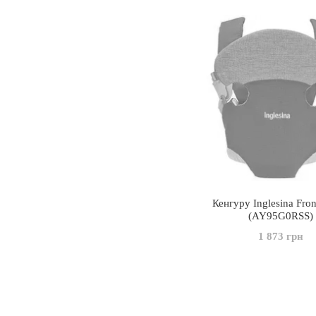
Кенгуру Inglesina Fro
(AY95G0RSS)
1 873 грн