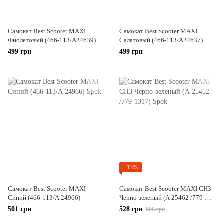
Самокат Best Scooter MAXI
Самокат Best Scooter MAXI
Фиолетовый (466-113/А24639)
Салатовый (466-113/А24637)
499 грн
499 грн
−13%
Самокат Best Scooter MAXI
Самокат Best Scooter MAXI CH3
Синий (466-113/А 24966)
Черно-зеленый (А 25462 /779-
1317)
501 грн
528 грн
608 грн