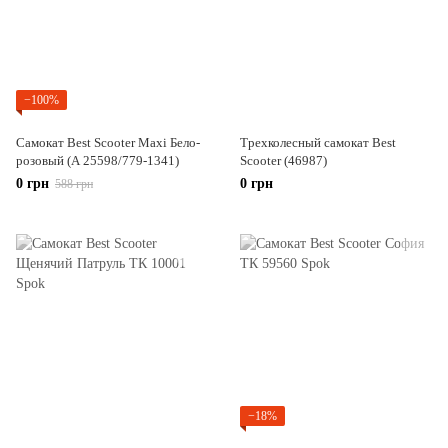
−100%
Самокат Best Scooter Maxi Бело-
Трехколесный самокат Best
розовый (А 25598/779-1341)
Scooter (46987)
0 грн
0 грн
588 грн
−18%