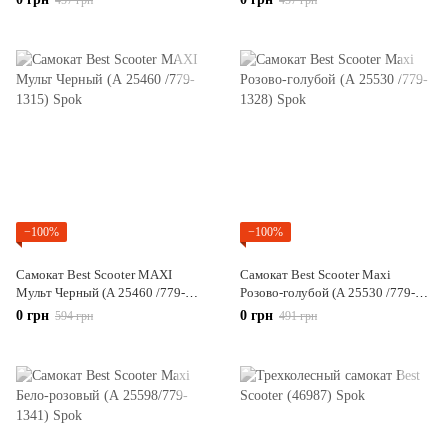
457 грн
457 грн
−100%
−100%
Самокат Best Scooter MAXI
Самокат Best Scooter Maxi
Мульт Черный (А 25460 /779-
Розово-голубой (А 25530 /779-
1315)
1328)
0 грн
0 грн
594 грн
491 грн