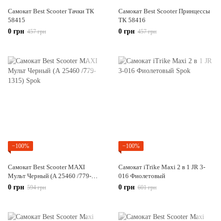
Самокат Best Scooter Тачки ТК
Самокат Best Scooter Принцессы
58415
ТК 58416
0 грн
0 грн
457 грн
457 грн
−100%
−100%
Самокат Best Scooter MAXI
Самокат iTrike Maxi 2 в 1 JR 3-
Мульт Черный (А 25460 /779-
016 Фиолетовый
1315)
0 грн
0 грн
594 грн
601 грн