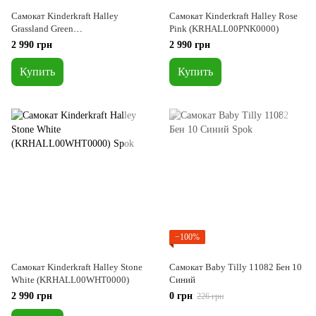
Самокат Kinderkraft Halley
Самокат Kinderkraft Halley Rose
Grassland Green
Pink (KRHALL00PNK0000)
(KRHALL00GRE0000)
2 990 грн
2 990 грн
Купить
Купить
−100%
Самокат Kinderkraft Halley Stone
Самокат Baby Tilly 11082 Бен 10
White (KRHALL00WHT0000)
Синий
2 990 грн
0 грн
226 грн