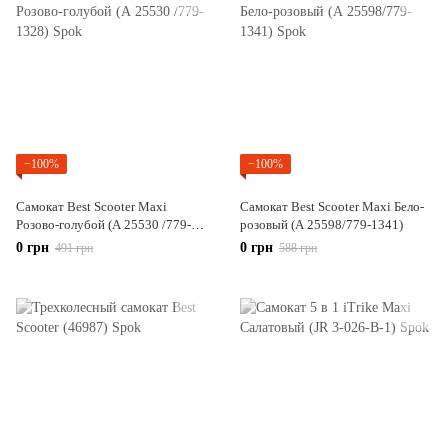
−100%
−100%
Самокат Best Scooter Maxi
Самокат Best Scooter Maxi Бело-
Розово-голубой (А 25530 /779-
розовый (А 25598/779-1341)
1328)
0 грн
0 грн
491 грн
588 грн