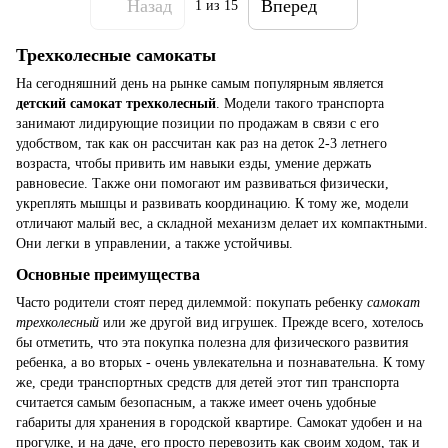
Назад
Вперед
1
из 15
Трехколесные самокаты
На сегодняшний день на рынке самым популярным является
детский самокат трехколесный
. Модели такого транспорта
занимают лидирующие позиции по продажам в связи с его
удобством, так как он рассчитан как раз на деток 2-3 летнего
возраста, чтобы привить им навыки езды, умение держать
равновесие. Также они помогают им развиваться физически,
укреплять мышцы и развивать координацию. К тому же, модели
отличают малый вес, а складной механизм делает их компактными.
Они легки в управлении, а также устойчивы.
Основные преимущества
Часто родители стоят перед дилеммой: покупать ребенку
самокат
трехколесный
или же другой вид игрушек. Прежде всего, хотелось
бы отметить, что эта покупка полезна для физического развития
ребенка, а во вторых - очень увлекательна и познавательна. К тому
же, среди транспортных средств для детей этот тип транспорта
считается самым безопасным, а также имеет очень удобные
габариты для хранения в городской квартире. Самокат удобен и на
прогулке, и на даче, его просто перевозить как своим ходом, так и