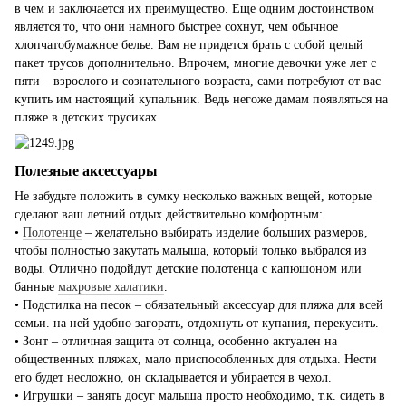
в чем и заключается их преимущество. Еще одним достоинством
является то, что они намного быстрее сохнут, чем обычное
хлопчатобумажное белье. Вам не придется брать с собой целый
пакет трусов дополнительно. Впрочем, многие девочки уже лет с
пяти – взрослого и сознательного возраста, сами потребуют от вас
купить им настоящий купальник. Ведь негоже дамам появляться на
пляже в детских трусиках.
Полезные аксессуары
Не забудьте положить в сумку несколько важных вещей, которые
сделают ваш летний отдых действительно комфортным:
•
Полотенце
– желательно выбирать изделие больших размеров,
чтобы полностью закутать малыша, который только выбрался из
воды. Отлично подойдут детские полотенца с капюшоном или
банные
махровые халатики
.
• Подстилка на песок – обязательный аксессуар для пляжа для всей
семьи. на ней удобно загорать, отдохнуть от купания, перекусить.
• Зонт – отличная защита от солнца, особенно актуален на
общественных пляжах, мало приспособленных для отдыха. Нести
его будет несложно, он складывается и убирается в чехол.
• Игрушки – занять досуг малыша просто необходимо, т.к. сидеть в