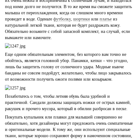
их очень нежна и восприимчива к солнечным лучам, и находиться
под ними долго не получится. В то же время вы сможете защитить
малыша от переохлаждения, когда он слишком много времени
проведет в воде. Оденьте
футболку
,
шортики
или
платье
из
натуральной легкой ткани, которая не будет раздражать кожу.
Обязательно возьмите с собой запасной комплект, на случай, если
вымажете или намочите.
Еще одним обязательным элементом, без которого вам точно не
обойтись, является головной убор. Панамки, кепки – что угодно,
лишь бы защитить голову от солнечного удара. Модные нынче
банданы не совсем подойдут, желательно, чтобы лицо закрывалось
от возможности получить ожоги полями или козырьком.
Позаботьтесь о том, чтобы летняя обувь была удобной и
практичной. Сандали должны защищать ножки от острых камней,
ракушек и прочего мусора, который в обилии разбросан в песке.
Покупать купальник или плавки для малышей совершенно не
обязательно, хотя дизайнеры могут предложить очень симпатичные
и оригинальные модели. К тому же, они используют специальные
ткани, которые хорошо сохраняют форму в намоченном состоянии,