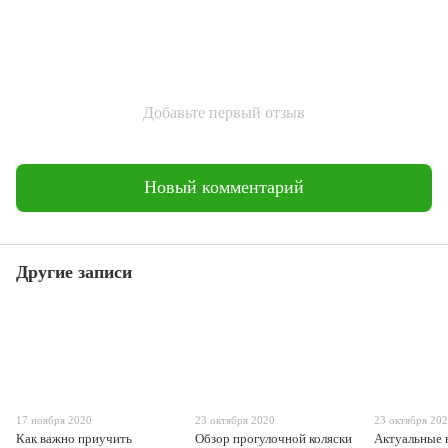
Добавьте первый отзыв
Новый комментарий
Другие записи
17 ноября 2020
23 октября 2020
23 октября 20
Как важно приучить
Обзор прогулочной коляски
Актуальные 