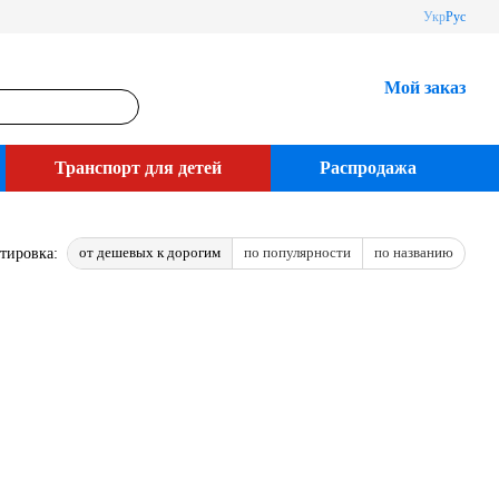
Укр
Рус
Мой заказ
Транспорт для детей
Распродажа
от дешевых к дорогим
по популярности
по названию
тировка: