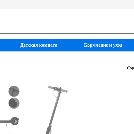
Детская комната
Кормление и уход
Сор