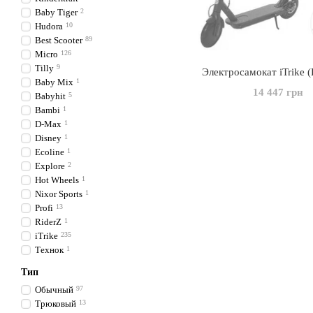
Baby Tiger
2
Hudora
10
Best Scooter
89
Micro
126
Tilly
9
Электросамокат iTrike (
Baby Mix
1
14 447 грн
Babyhit
5
Bambi
1
D-Max
1
Disney
1
Ecoline
1
Explore
2
Hot Wheels
1
Nixor Sports
1
Profi
13
RiderZ
1
iTrike
235
Технок
1
Тип
Обычный
97
Трюковый
13