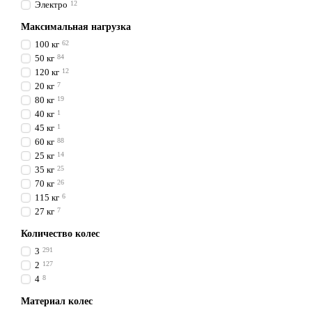
Электро
12
Максимальная нагрузка
100 кг
62
50 кг
84
120 кг
12
20 кг
7
80 кг
19
40 кг
1
45 кг
1
60 кг
88
25 кг
14
35 кг
25
70 кг
26
115 кг
6
27 кг
7
Количество колес
3
291
2
127
4
8
Материал колес