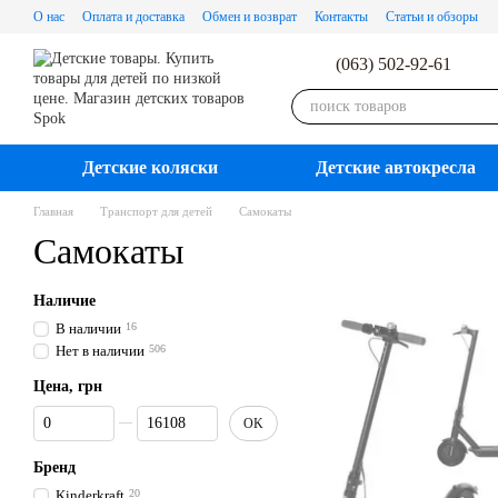
Перейти к основному контенту
О нас
Оплата и доставка
Обмен и возврат
Контакты
Статьи и обзоры
(063) 502-92-61
Детские коляски
Детские автокресла
Главная
Транспорт для детей
Самокаты
Самокаты
Наличие
В наличии
16
Нет в наличии
506
Цена, грн
От Цена, грн
До Цена, грн
OK
Бренд
Kinderkraft
20