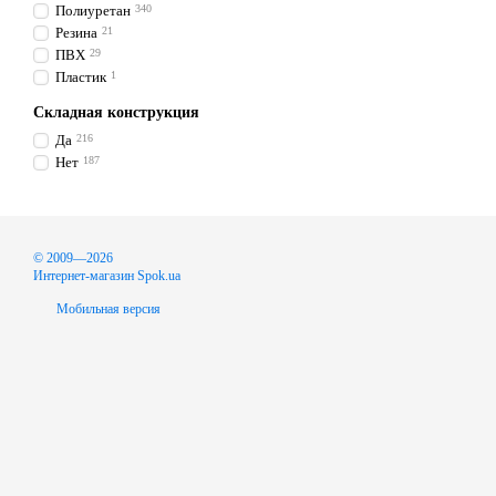
Полиуретан
340
Резина
21
ПВХ
29
Пластик
1
Складная конструкция
Да
216
Нет
187
© 2009—2026
Интернет-магазин Spok.ua
Мобильная версия