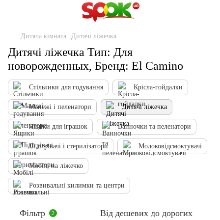
Дитяча кімната
Дитячі ліжечка
Дитячі ліжечка Тип: Для
новорожденных, Бренд: El Camino
Стільчики для годування
Крісла-гойдалки
Манежі і пеленатори
Дитячі ліжечка
Ящики для іграшок
Ванночки та пеленатори
Підігрівачі і стерилізатори
Молоковідсмоктувачі
Мобілі на ліжечко
Розвивальні килимки та центри
Фільтр
Від дешевих до дорогих
2