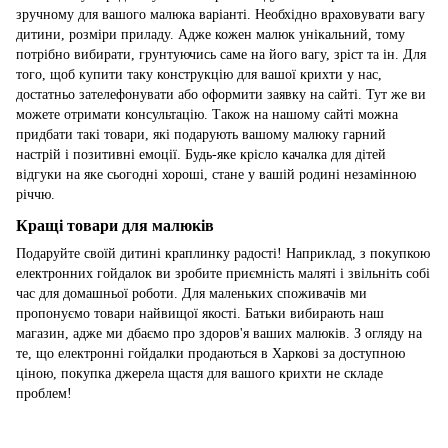
зручному для вашого малюка варіанті. Необхідно враховувати вагу
дитини, розміри приладу. Адже кожен малюк унікальний, тому
потрібно вибирати, грунтуючись саме на його вагу, зріст та ін. Для
того, щоб купити таку конструкцію для вашої крихти у нас,
достатньо зателефонувати або оформити заявку на сайті. Тут же ви
можете отримати консультацію. Також на нашому сайті можна
придбати такі товари, які подарують вашому малюку гарний
настрій і позитивні емоції. Будь-яке крісло качалка для дітей
відгуки на яке сьогодні хороші, стане у вашій родині незамінною
річчю.
Кращі товари для малюків
Подаруйте своїй дитині краплинку радості! Наприклад, з покупкою
електронних гойдалок ви зробите приємність маляті і звільніть собі
час для домашньої роботи. Для маленьких споживачів ми
пропонуємо товари найвищої якості. Батьки вибирають наш
магазин, адже ми дбаємо про здоров'я ваших малюків. З огляду на
те, що електронні гойдалки продаються в Харкові за доступною
ціною, покупка джерела щастя для вашого крихти не складе
проблем!