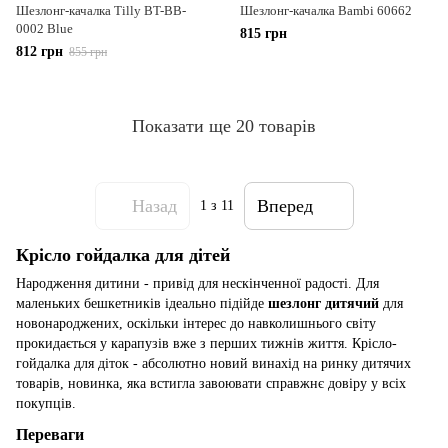
Шезлонг-качалка Tilly BT-BB-
Шезлонг-качалка Bambi 60662
0002 Blue
815 грн
812 грн
855 грн
Показати ще 20 товарів
Назад
Вперед
1
з 11
Крісло гойдалка для дітей
Народження дитини - привід для нескінченної радості. Для
маленьких бешкетників ідеально підійде
шезлонг дитячий
для
новонароджених, оскільки інтерес до навколишнього світу
прокидається у карапузів вже з перших тижнів життя. Крісло-
гойдалка для діток - абсолютно новий винахід на ринку дитячих
товарів, новинка, яка встигла завоювати справжнє довіру у всіх
покупців.
Переваги