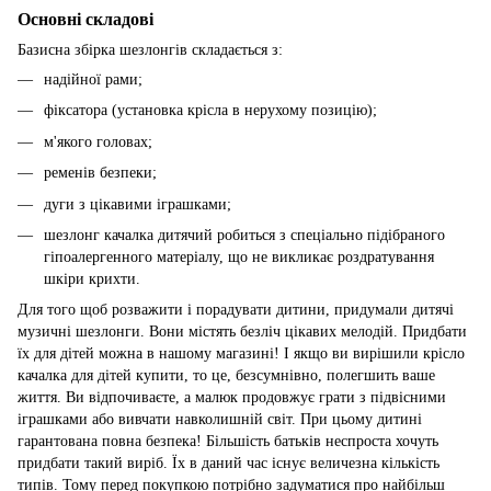
Основні складові
Базисна збірка шезлонгів складається з:
надійної рами;
фіксатора (установка крісла в нерухому позицію);
м'якого головах;
ременів безпеки;
дуги з цікавими іграшками;
шезлонг качалка дитячий робиться з спеціально підібраного
гіпоалергенного матеріалу, що не викликає роздратування
шкіри крихти.
Для того щоб розважити і порадувати дитини, придумали дитячі
музичні шезлонги. Вони містять безліч цікавих мелодій. Придбати
їх для дітей можна в нашому магазині! І якщо ви вирішили крісло
качалка для дітей купити, то це, безсумнівно, полегшить ваше
життя. Ви відпочиваєте, а малюк продовжує грати з підвісними
іграшками або вивчати навколишній світ. При цьому дитині
гарантована повна безпека! Більшість батьків неспроста хочуть
придбати такий виріб. Їх в даний час існує величезна кількість
типів. Тому перед покупкою потрібно задуматися про найбільш