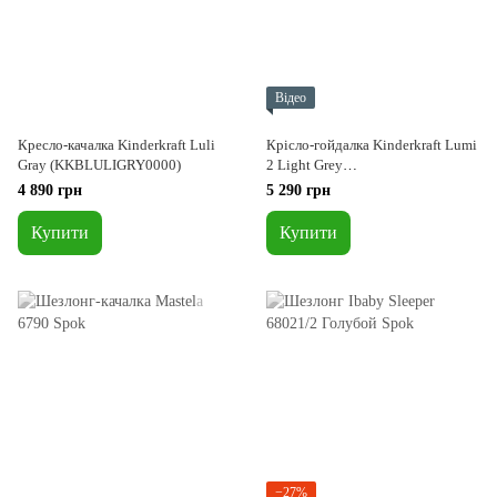
Відео
Кресло-качалка Kinderkraft Luli
Крісло-гойдалка Kinderkraft Lumi
Gray (KKBLULIGRY0000)
2 Light Grey
(KBLUMI02LGR0000)
4 890 грн
5 290 грн
Купити
Купити
−27%