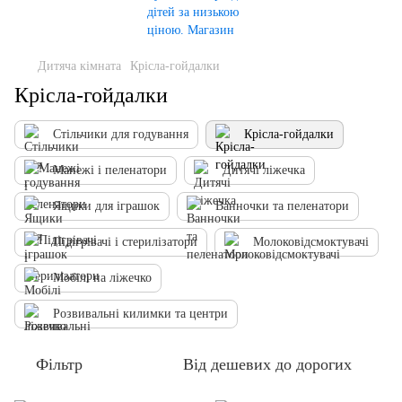
Дитяча кімната
Крісла-гойдалки
Крісла-гойдалки
Стільчики для годування
Крісла-гойдалки
Манежі і пеленатори
Дитячі ліжечка
Ящики для іграшок
Ванночки та пеленатори
Підігрівачі і стерилізатори
Молоковідсмоктувачі
Мобілі на ліжечко
Розвивальні килимки та центри
Фільтр
Від дешевих до дорогих