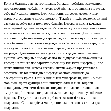
Коли в будинку з'являється малюк, батькам необхідно задуматися
про створення необхідних умов, щоб під час ігор дитина відчувала
себе найкращим чином. Великим попитом серед молодих мам
користується дитяче крісло шезлонг. Такий винахід дозволяє дитині
завжди перебувати в полі зору батьків. Переваги крісла-качалки
незаперечні: дитина не нудьгує, батьки можуть спостерігати за ним
і одночасно з тим займатися домашніми справами. Для дитини
подібне придбання також джерело радості і веселощів: можна грати
з улюбленими іграшками і підглядати за батьками, а не свердлити
поглядом стелю. Сидіти в манежі зарано, лежати на спині
набридає? Ідеальний варіант для крихти - це дитячий шезлонг
купити. Хто сидить в ньому малюк не відчуває навантаження на
хребет, і в той же час отримує необхідну кількість інформації про
навколишній світ. Крісла качалки дитячі Харків представляє в
асортименті: від приладів з нерегульованою спинкою до
електронних крісел. Одні з них більш універсальні, інші - більш
мобільні, проте функції вони виконую одні й ті ж. Вироби
оснащують ременями безпеки, подушками навколо голови для
амортизації, а також спеціальної дугою для кріплення улюблених
іграшок. Ця дуга знімається, щоб не заважати батькам під час
годування. Спинка крісла має три положення: сон, активна гра,
годування.