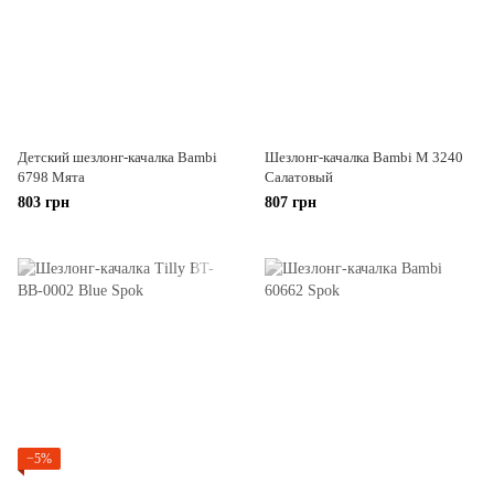
Детский шезлонг-качалка Bambi
Шезлонг-качалка Bambi M 3240
6798 Мята
Салатовый
803 грн
807 грн
−5%