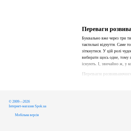
Переваги розвива
Буквально вже через три т
тактильні відчуття. Саме т
зіткнутися. У цій ролі чуд
вибирати щось одне, тому щ
існують. І, звичайно ж, у 
Переваги розвиваючог
Ігровий розвиваючий килим
зору і рук. Саме тому ці в
приймають рішення практичн
© 2009—2026
новоспеченим батькам. І з
Інтернет-магазин Spok.ua
Він забезпечує дитину ком
Мобільна версія
для того, щоб навчитися пр
Килимок допомагає формува
дзеркальця, мотузках, шару