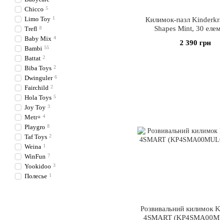
Chicco
5
Limo Toy
1
Килимок-пазл Kinderkr
Shapes Mint, 30 еле
Trefl
8
(KPLUSH00MIN00
Baby Mix
4
2 390 грн
Bambi
55
Battat
2
Biba Toys
2
Dwinguler
6
Fairchild
2
Hola Toys
5
Joy Toy
3
Metr+
4
Playgro
8
Taf Toys
2
Weina
1
WinFun
7
Yookidoo
3
Полесье
1
Розвивальний килимок Ki
4SMART (KP4SMA00M