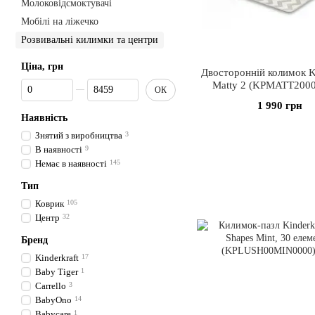
Молоковідсмоктувачі
Мобілі на ліжечко
Розвивальні килимки та центри
Ціна, грн
Двосторонній колимок Ki
Від Ціна, грн
До Ціна, грн
Matty 2 (KPMATT200
ОК
1 990 грн
Наявність
Знятий з виробництва
3
В наявності
9
Немає в наявності
145
Тип
Коврик
105
Центр
32
Бренд
Kinderkraft
17
Baby Tiger
1
Carrello
3
BabyOno
14
Babycare
1