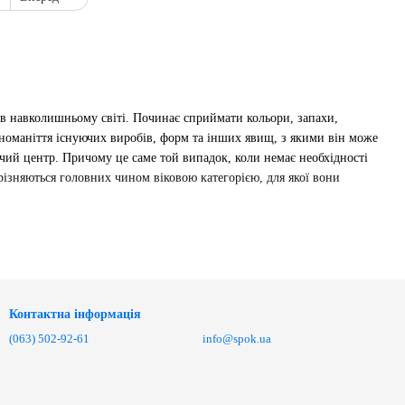
 в навколишньому світі. Починає сприймати кольори, запахи,
ізноманіття існуючих виробів, форм та інших явищ, з якими він може
ючий центр. Причому це саме той випадок, коли немає необхідності
різняються головних чином віковою категорією, для якої вони
його життя, коли він тільки пізнає навколишній світ за допомогою
кі так добре вистачати пальчиками. Купити розвиваючий килимок
ти чудовим подарунком, якщо ви зібралися йти в гості до
Контактна інформація
 малюка:
(063) 502-92-61
info@spok.ua
ом батьків у випадку холодного підлогового покриття, адже дитині
одарувати цей предмет.
им зображенням і деталей - прикріпленим на дузі брязкальцями