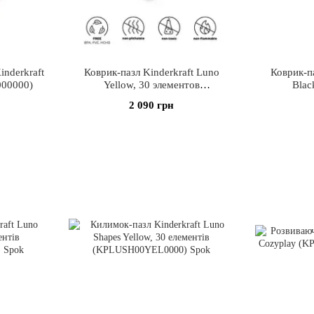
nderkraft
Коврик-пазл Kinderkraft Luno
Коврик-па
000000)
Yellow, 30 элементов
Blac
(KKMLUNOYEL0000)
(KKM
2 090 грн