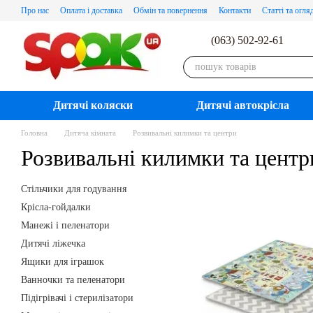
Перейти до основного контенту
Про нас
Оплата і доставка
Обмін та повернення
Контакти
Статті та огля
(063) 502-92-61
Дитячі коляски
Дитячі автокрісла
Головна
Дитяча кімната
Розвивальні килимки та центри
Розвивальні килимки та центр
Стільчики для годування
Крісла-гойдалки
Манежі і пеленатори
Дитячі ліжечка
Ящики для іграшок
Ванночки та пеленатори
Підігрівачі і стерилізатори