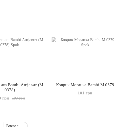
ика Bambi Алфавит (M
Коврик Мозаика Bambi M 0379
0378)
101 грн
0 грн
107 грн
8
Вперед