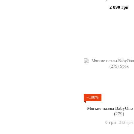
2 890 грн
−100%
Мягкие пазлы BabyOno
(279)
0 грн
312 грн