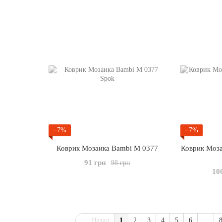
−7%
−7%
Коврик Мозаика Bambi M 0377
Коврик Моза
91 грн
98 грн
10
Назад
1
2
3
4
5
6
...