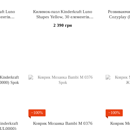
aft Luno
Килимок-пазл Kinderkraft Luno
Розвиваючи
ментів
Shapes Yellow, 30 елементів
Cozyplay
00)
(KPLUSH00YEL0000)
2 390 грн
−100%
−100%
nderkraft
Коврик Мозаика Bambi M 0376
Коврик Мо
UL0000)