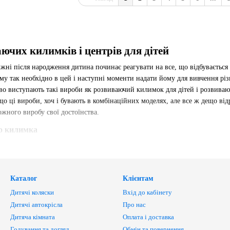
ючих килимків і центрів для дітей
ижні після народження дитина починає реагувати на все, що відбувається
ому так необхідно в цей і наступні моменти надати йому для вивчення р
ово виступають такі вироби як розвиваючий килимок для дітей і розвива
о ці вироби, хоч і бувають в комбінаційних моделях, але все ж дещо від
кожного виробу свої достоїнства.
о килимка
ок може бути використаний для дитини вже буквально з перших місяців 
ироби мають такі яскраві фарби в своєму оформленні та цікаві деталі, я
о всі сім'ї, в яких з'являється дитина, до того ж цей предмет може ста
Каталог
Клієнтам
авдяки плюсів це виріб стає кращим при виборі розвиваючих іграшок для
Дитячі коляски
Вхід до кабінету
фортом під час використання, саме тому він стане ще й кращим помічник
Дитячі автокрісла
Про нас
авильно спиратися на ручки і сідати треба пружне підставу, що і може п
Дитяча кімната
Оплата і доставка
нню і правильному розвитку всіх органів почуттів завдяки різноманітн
дить елементами так далі.
Годування та догляд
Обмін та повернення