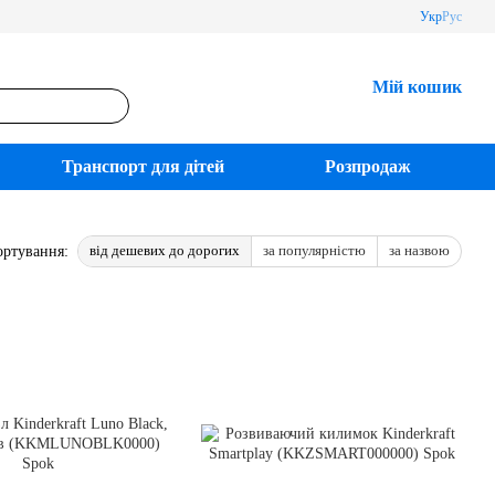
Укр
Рус
Мій кошик
Транспорт для дітей
Розпродаж
від дешевих до дорогих
за популярністю
за назвою
ортування: