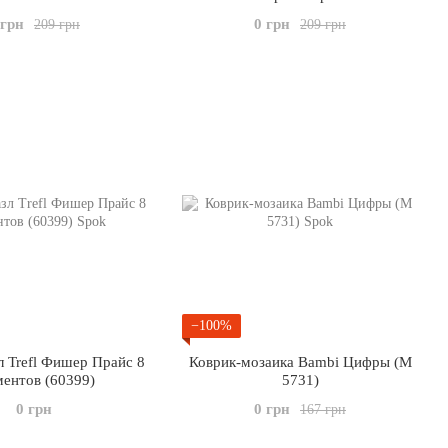
 грн
0 грн
209 грн
209 грн
−100%
л Trefl Фишер Прайс 8
Коврик-мозаика Bambi Цифры (M
ментов (60399)
5731)
0 грн
0 грн
167 грн