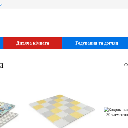
ди
Дитяча кімната
Годування та догляд
и
С