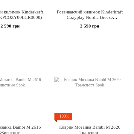
й килимок Kinderkraft
Розвиваючий килимок Kinderkraft
 (KPCOZY00LGR0000)
Cozyplay Nordic Breeze
(KPCOZY00NOR0000)
2 590 грн
2 590 грн
−100%
заика Bambi M 2616
Коврик Мозаика Bambi M 2620
Животные
Транспорт