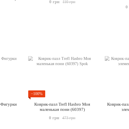
0 грн
110 грн
0
−100%
 Фигурки
Коврик-пазл Trefl Hasbro Моя
Коврик-паз
маленькая пони (60397)
эле
0 грн
473 грн