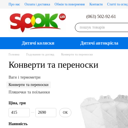
Перейти до основного контенту
Про нас
Оплата і доставка
Обмін та повернення
Контакти
Статті та огля
(063) 502-92-61
Дитячі коляски
Дитячі автокрісла
Головна
Годування та догляд
Конверти та переноски
Конверти та переноски
Ваги і термометри
Конверти та переноски
Пляшечки та поїльники
Ціна, грн
Від Ціна, грн
До Ціна, грн
ОК
Наявність