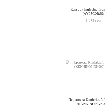
Кенгуру Inglesina Fro
(AY95G0RSS)
1 873 грн
Переноска Kinderkraft 
(KKNNINOPINK0