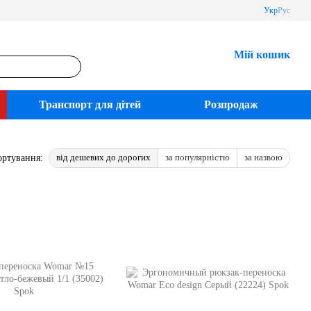
Укр
Рус
Мій кошик
Транспорт для дітей
Розпродаж
від дешевих до дорогих
за популярністю
за назвою
ортування: