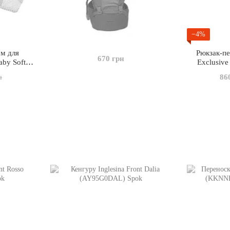
−4%
м для
Рюкзак-п
670 грн
by Soft
Exclusive
8102)
86
н