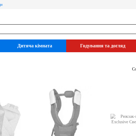
ди
Дитяча кімната
Годування та догляд
С