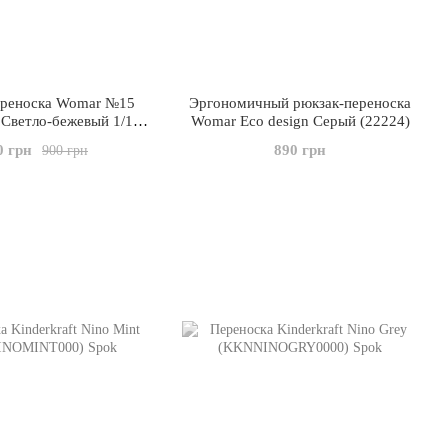
ереноска Womar №15
Эргономичный рюкзак-переноска
 Светло-бежевый 1/1
Womar Eco design Серый (22224)
(35002)
0 грн
890 грн
900 грн