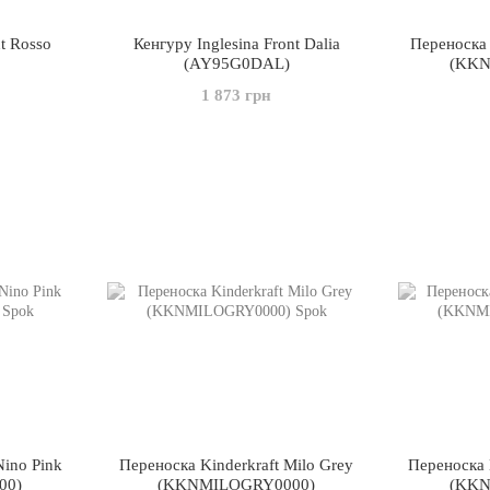
nt Rosso
Кенгуру Inglesina Front Dalia
Переноска 
(AY95G0DAL)
(KKN
1 873 грн
Nino Pink
Переноска Kinderkraft Milo Grey
Переноска K
00)
(KKNMILOGRY0000)
(KKN