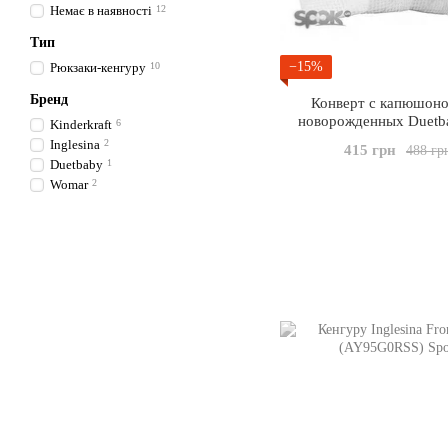
Немає в наявності
12
Тип
−15%
Рюкзаки-кенгуру
10
Бренд
Конверт с капюшоно
новорожденных Duetba
Kinderkraft
6
jacguard Голубой (9
Inglesina
2
415 грн
488 гр
Duetbaby
1
Womar
2