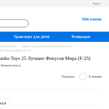
Укр
Рус
Мій кошик
Транспорт для дітей
Розпродаж
чої творчості
Набори для дитячої творчості Danko Toys
чших Фокусов Мира (F-25)
Danko Toys 25 Лучших Фокусов Мира (F-25)
Написати відгук
Порівняти
В бажання
ться