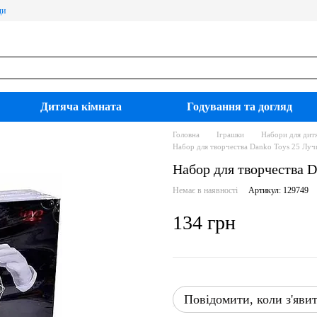
ди
Дитяча кімната
Годування та догляд
Головна
Іграшки
Набори для дитя
Набор для творчества Danko Toys 25 Лу
Набор для творчества 
Немає в наявності
Артикул: 129749
134 грн
Повідомити, коли з'яви