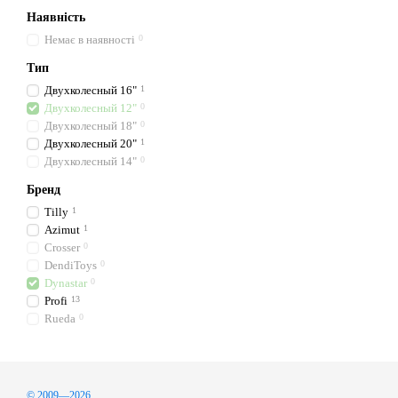
Наявність
Немає в наявності
0
Тип
Двухколесный 16"
1
Двухколесный 12"
0
Двухколесный 18"
0
Двухколесный 20"
1
Двухколесный 14"
0
Бренд
Tilly
1
Azimut
1
Crosser
0
DendiToys
0
Dynastar
0
Profi
13
Rueda
0
© 2009—2026