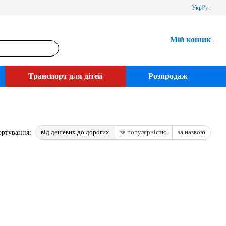
Укр
Рус
Мій кошик
Транспорт для дітей
Розпродаж
від дешевих до дорогих
за популярністю
за назвою
ортування: