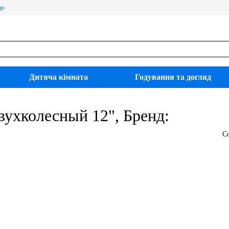
ди
Дитяча кімната
Годування та догляд
вухколесный 12", Бренд:
С