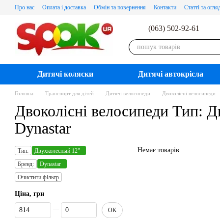
Перейти до основного контенту
Про нас
Оплата і доставка
Обмін та повернення
Контакти
Статті та огля
(063) 502-92-61
Дитячі коляски
Дитячі автокрісла
Головна
Транспорт для дітей
Дитячі велосипеди
Двоколісні велосипеди
Двоколісні велосипеди Тип: Д
Dynastar
Немає товарів
Тип:
Двухколесный 12"
Бренд:
Dynastar
Очистити фільтр
Ціна, грн
Від Ціна, грн
До Ціна, грн
ОК