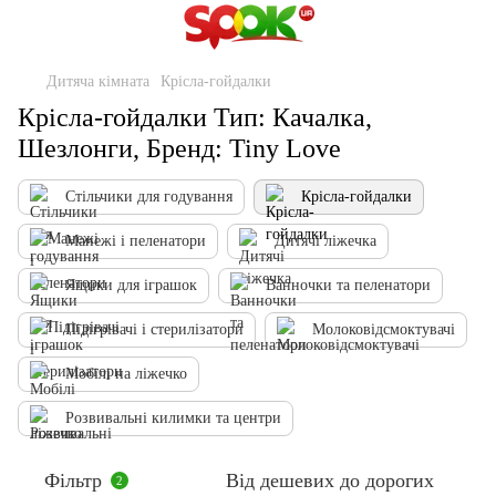
Дитяча кімната
Крісла-гойдалки
Крісла-гойдалки Тип: Качалка,
Шезлонги, Бренд: Tiny Love
Стільчики для годування
Крісла-гойдалки
Манежі і пеленатори
Дитячі ліжечка
Ящики для іграшок
Ванночки та пеленатори
Підігрівачі і стерилізатори
Молоковідсмоктувачі
Мобілі на ліжечко
Розвивальні килимки та центри
Фільтр
Від дешевих до дорогих
2