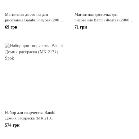
Магнитная досточка для
Магнитная досточка для
рисования Bambi Голубая (2006-
рисования Bambi Желтая (2006-
1/27059)
1/27059)
69 грн
71 грн
Набор для творчества Bambi
Домик раскраска (MK 2131)
574 грн