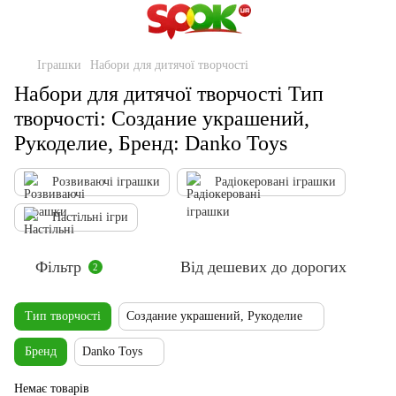
Іграшки
Набори для дитячої творчості
Набори для дитячої творчості Тип
творчості: Создание украшений,
Рукоделие, Бренд: Danko Toys
Розвиваючі іграшки
Радіокеровані іграшки
Настільні ігри
Фільтр
Від дешевих до дорогих
2
Тип творчості
Создание украшений, Рукоделие
Бренд
Danko Toys
Немає товарів