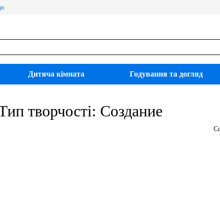
ди
Дитяча кімната
Годування та догляд
Тип творчості: Создание
С