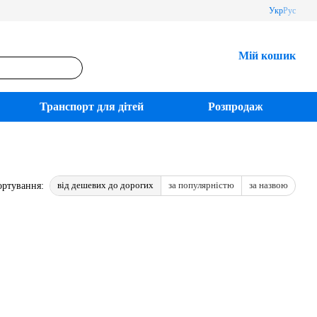
Укр
Рус
Мій кошик
Транспорт для дітей
Розпродаж
від дешевих до дорогих
за популярністю
за назвою
ортування: