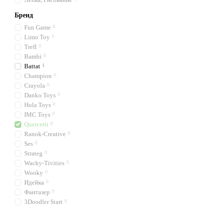
Бренд
Fun Game
0
Limo Toy
0
Trefl
0
Bambi
0
Battat
1
Champion
0
Crayola
0
Danko Toys
0
Hola Toys
0
IMC Toys
0
Quercetti
0
Ranok-Creative
0
Ses
0
Strateg
0
Wacky-Tivities
0
Wooky
0
Идейка
0
Фантазер
0
3Doodler Start
0