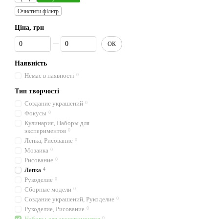
Очистити фільтр
Ціна, грн
Від Ціна, грн
До Ціна, грн
ОК
Наявність
Немає в наявності
0
Тип творчості
Создание украшений
0
Фокусы
0
Кулинария, Наборы для
экспериментов
0
Лепка, Рисование
0
Мозаика
0
Рисование
0
Лепка
4
Рукоделие
0
Сборные модели
0
Создание украшений, Рукоделие
0
Рукоделие, Рисование
0
Наборы для экспериментов
0