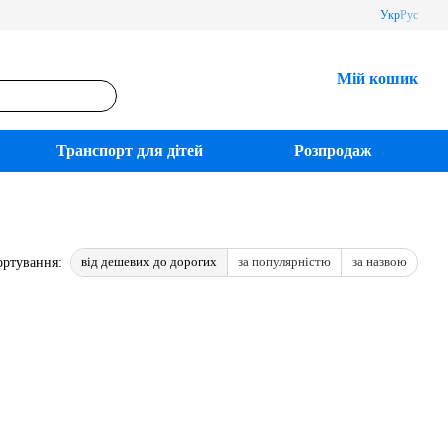
Укр
Рус
Мій кошик
Транспорт для дітей
Розпродаж
від дешевих до дорогих
за популярністю
за назвою
ортування: