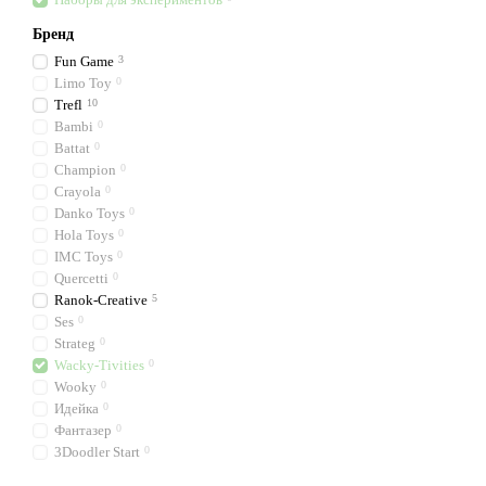
Бренд
Fun Game
3
Limo Toy
0
Trefl
10
Bambi
0
Battat
0
Champion
0
Crayola
0
Danko Toys
0
Hola Toys
0
IMC Toys
0
Quercetti
0
Ranok-Creative
5
Ses
0
Strateg
0
Wacky-Tivities
0
Wooky
0
Идейка
0
Фантазер
0
3Doodler Start
0