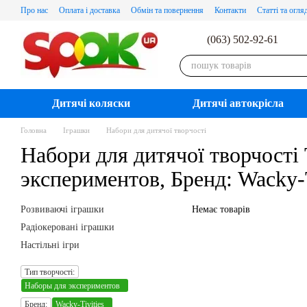
Перейти до основного контенту
Про нас
Оплата і доставка
Обмін та повернення
Контакти
Статті та огля
(063) 502-92-61
Дитячі коляски
Дитячі автокрісла
Головна
Іграшки
Набори для дитячої творчості
Набори для дитячої творчості
экспериментов, Бренд: Wacky-T
Розвиваючі іграшки
Немає товарів
Радіокеровані іграшки
Настільні ігри
Тип творчості:
Наборы для экспериментов
Бренд:
Wacky-Tivities