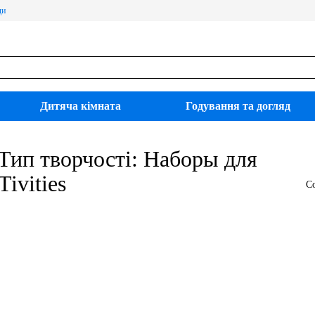
ди
Дитяча кімната
Годування та догляд
 Тип творчості: Наборы для
ivities
С