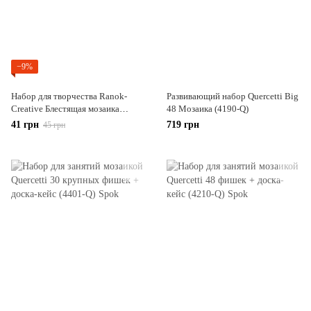
−9%
Набор для творчества Ranok-
Развивающий набор Quercetti Big
Creative Блестящая мозаика
48 Мозаика (4190-Q)
Дасти (13153110Р)
41 грн
719 грн
45 грн