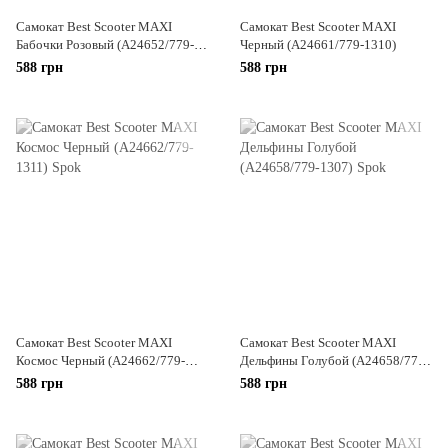
Самокат Best Scooter MAXI
Самокат Best Scooter MAXI
Бабочки Розовый (А24652/779-
Черный (А24661/779-1310)
1396)
588 грн
588 грн
Самокат Best Scooter MAXI
Самокат Best Scooter MAXI
Космос Черный (А24662/779-
Дельфины Голубой (А24658/779-
1311)
1307)
588 грн
588 грн