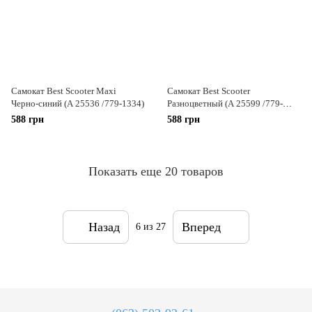
Самокат Best Scooter Maxi
Самокат Best Scooter
Черно-синий (А 25536 /779-1334)
Разноцветный (А 25599 /779-
1342)
588 грн
588 грн
Показать еще 20 товаров
Назад
Вперед
6
из 27