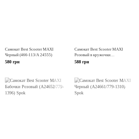
Самокат Best Scooter MAXI
Самокат Best Scooter MAXI
Черный (466-113/А 24555)
Розовый в кружочки
(А24641/779-1400)
580 грн
588 грн