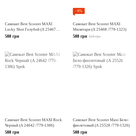
−6%
Самокат Best Scooter MAXI
Самокат Best Scooter MAXI
Lucky Shot Голубой (А 25467
Милитари (А 25468 /779-1323)
/779-1322)
588 грн
588 грн
624 грн
Самокат Best Scooter MAXI Rock
Самокат Best Scooter Maxi Бело-
Черный (А 24642 /779-1386)
фиолетовый (А 25528 /779-1326)
588 грн
588 грн