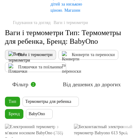
Годування та догляд
Ваги і термометри
Ваги і термометри Тип: Термометры
для ребенка, Бренд: BabyOno
Ваги і термометри
Конверти та переноски
Пляшечки та поїльники
Фільтр
Від дешевих до дорогих
2
Тип
Термометры для ребенка
Бренд
BabyOno