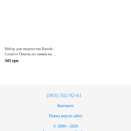
Набор для творчества Ranok-
Creative Опыты по химии на
кухне (0330,12114043Р)
343 грн
(063) 502-92-61
Контакти
Повна версія сайту
© 2009—2026