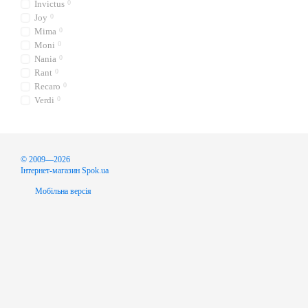
Invictus
0
Joy
0
Mima
0
Moni
0
Nania
0
Rant
0
Recaro
0
Verdi
0
© 2009—2026
Інтернет-магазин Spok.ua
Мобільна версія