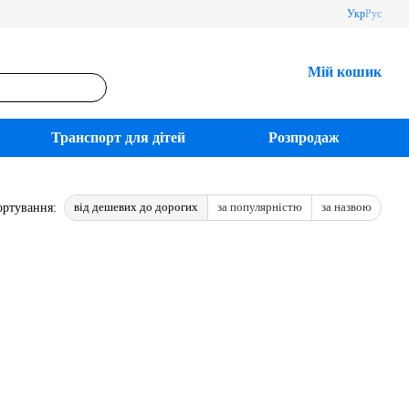
Укр
Рус
Мій кошик
Транспорт для дітей
Розпродаж
від дешевих до дорогих
за популярністю
за назвою
ортування: