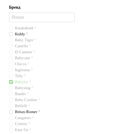
Бренд
Kinderkraft
0
Kiddy
1
Baby Tiger
0
Carrello
0
El Camino
0
Babycare
0
Chicco
0
Inglesina
0
Tilly
0
Babyhit
0
Babysing
0
Bambi
0
Bebe Confort
0
Bellelli
0
Britax-Romer
3
Cangaroo
0
Coletto
0
Easy Go
0