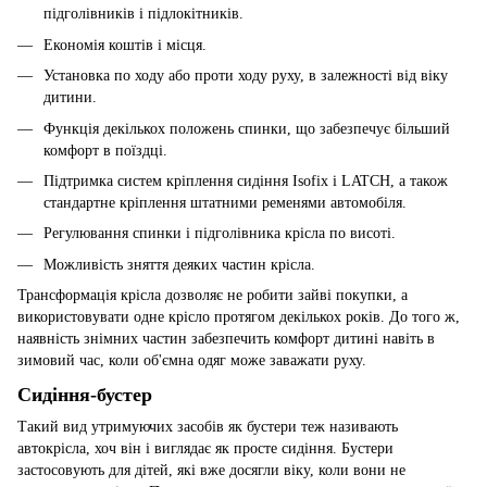
підголівників і підлокітників.
Економія коштів і місця.
Установка по ходу або проти ходу руху, в залежності від віку
дитини.
Функція декількох положень спинки, що забезпечує більший
комфорт в поїздці.
Підтримка систем кріплення сидіння Isofix і LATCH, а також
стандартне кріплення штатними ременями автомобіля.
Регулювання спинки і підголівника крісла по висоті.
Можливість зняття деяких частин крісла.
Трансформація крісла дозволяє не робити зайві покупки, а
використовувати одне крісло протягом декількох років. До того ж,
наявність знімних частин забезпечить комфорт дитині навіть в
зимовий час, коли об'ємна одяг може заважати руху.
Сидіння-бустер
Такий вид утримуючих засобів як бустери теж називають
автокрісла, хоч він і виглядає як просте сидіння. Бустери
застосовують для дітей, які вже досягли віку, коли вони не