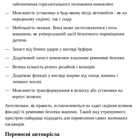
забезпечення горизонтального положення немовляти.
Можливість установки в будь-якому місці автомобіля - як на
передньому сидінні, так і ззаду.
Мобільність люльки. Вона може застосовуватися і поза
машиною, як універсальний засіб безпечного переміщення
дитини.
Захист від бічних ударів у вигляді буферів.
Додатковий захист немовляти власними ременями безпеки.
Велика кількість різних дизайнів і кольорів.
Додаткові функції у вигляді ширми від сонця, кишень і
знімних чохлів.
Можливість трансформування в колиску або установки на
корпус коляски.
Автолюльки, як правило, встановлюються на задні сидіння шляхом
фіксації їх ременями безпеки машини. Такий вид утримуючого
пристрою найкраще підходить для перевезення самих маленьких
пасажирів.
Переносні автокрісла