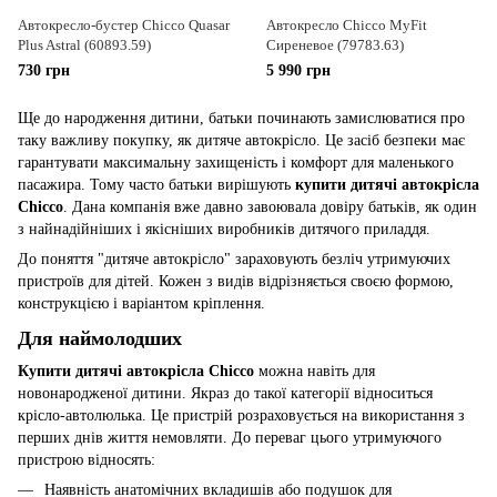
Автокресло-бустер Chicco Quasar
Автокресло Chicco MyFit
Plus Astral (60893.59)
Сиреневое (79783.63)
730 грн
5 990 грн
Ще до народження дитини, батьки починають замислюватися про
таку важливу покупку, як дитяче автокрісло. Це засіб безпеки має
гарантувати максимальну захищеність і комфорт для маленького
пасажира. Тому часто батьки вирішують
купити дитячі автокрісла
Chicco
. Дана компанія вже давно завоювала довіру батьків, як один
з найнадійніших і якісніших виробників дитячого приладдя.
До поняття "дитяче автокрісло" зараховують безліч утримуючих
пристроїв для дітей. Кожен з видів відрізняється своєю формою,
конструкцією і варіантом кріплення.
Для наймолодших
Купити дитячі автокрісла Chicco
можна навіть для
новонародженої дитини. Якраз до такої категорії відноситься
крісло-автолюлька. Це пристрій розраховується на використання з
перших днів життя немовляти. До переваг цього утримуючого
пристрою відносять:
Наявність анатомічних вкладишів або подушок для