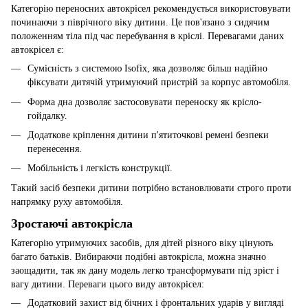
Категорію переносних автокрісел рекомендується використовувати
починаючи з піврічного віку дитини. Це пов'язано з сидячим
положенням тіла під час перебування в кріслі. Перевагами даних
автокрісел є:
Сумісність з системою Isofix, яка дозволяє більш надійно
фіксувати дитячій утримуючий пристрій за корпус автомобіля.
Форма дна дозволяє застосовувати переноску як крісло-
гойдалку.
Додаткове кріплення дитини п'ятиточкові ремені безпеки
перенесення.
Мобільність і легкість конструкції.
Такий засіб безпеки дитини потрібно встановлювати строго проти
напрямку руху автомобіля.
Зростаючі автокрісла
Категорію утримуючих засобів, для дітей різного віку цінують
багато батьків. Вибираючи подібні автокрісла, можна значно
заощадити, так як дану модель легко трансформувати під зріст і
вагу дитини. Переваги цього виду автокрісел:
Додатковий захист від бічних і фронтальних ударів у вигляді