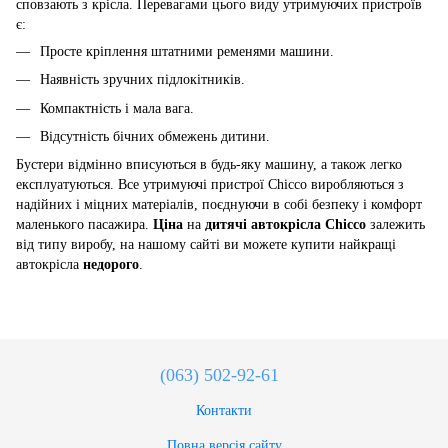
сповзають з крісла. Перевагами цього виду утримуючих пристроїв
є:
Просте кріплення штатними ременями машини.
Наявність зручних підлокітників.
Компактність і мала вага.
Відсутність бічних обмежень дитини.
Бустери відмінно вписуються в будь-яку машину, а також легко
експлуатуються. Все утримуючі пристрої Chicco виробляються з
надійних і міцних матеріалів, поєднуючи в собі безпеку і комфорт
маленького пасажира.
Ціна
на
дитячі автокрісла Chicco
залежить
від типу виробу, на нашому сайті ви можете купити найкращі
автокрісла
недорого
.
(063) 502-92-61
Контакти
Повна версія сайту