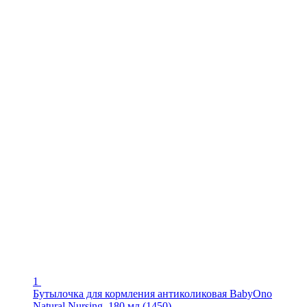
1
Бутылочка для кормления антиколиковая BabyOno
Natural Nursing, 180 мл (1450)