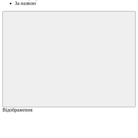
За назвою
Відображення