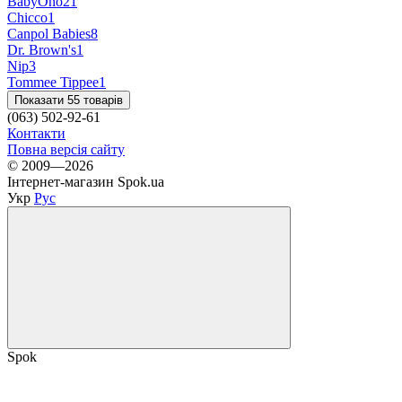
BabyOno
21
Chicco
1
Canpol Babies
8
Dr. Brown's
1
Nip
3
Tommee Tippee
1
Показати 55 товарів
(063) 502-92-61
Контакти
Повна версія сайту
© 2009—2026
Інтернет-магазин Spok.ua
Укр
Рус
Spok