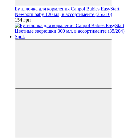
Бутылочка для кормления Canpol Babies EasyStart
Newborn baby 120 мл, в ассортименте (35/216)
154 грн