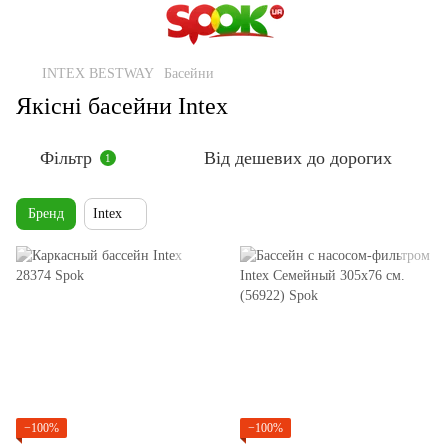
INTEX BESTWAY
Басейни
Якісні басейни Intex
Фільтр
Від дешевих до дорогих
1
Бренд
Intex
−100%
−100%