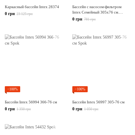
Каркасный бассейн Intex 28374
Бассейн с насосом-фильтром
Intex Семейный 305х76 см.
0 грн
23 125 грн
(56922)
0 грн
781 грн
−100%
−100%
Бассейн Intex 56994 366-76 см
Бассейн Intex 56997 305-76 см
0 грн
0 грн
1 350 грн
1 050 грн