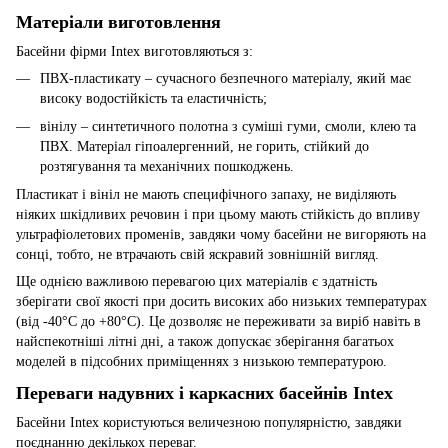
Матеріали виготовлення
Басейни фірми Intex виготовляються з:
ПВХ-пластикату – сучасного безпечного матеріалу, який має
високу водостійкість та еластичність;
вінілу – синтетичного полотна з суміші гуми, смоли, клею та
ПВХ. Матеріал гіпоалергенний, не горить, стійкий до
розтягування та механічних пошкоджень.
Пластикат і вініл не мають специфічного запаху, не виділяють
ніяких шкідливих речовин і при цьому мають стійкість до впливу
ультрафіолетових променів, завдяки чому басейни не вигоряють на
сонці, тобто, не втрачають свій яскравий зовнішній вигляд.
Ще однією важливою перевагою цих матеріалів є здатність
зберігати свої якості при досить високих або низьких температурах
(від -40°C до +80°C). Це дозволяє не переживати за виріб навіть в
найспекотніші літні дні, а також допускає зберігання багатьох
моделей в підсобних приміщеннях з низькою температурою.
Переваги надувних і каркасних басейнів Intex
Басейни Intex користуються величезною популярністю, завдяки
поєднанню декількох переваг.