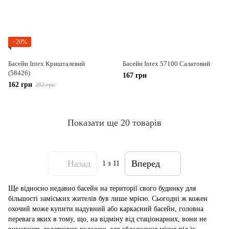
−20%
Басейн Intex Кришталевий
Басейн Intex 57100 Салатовий
(58426)
167 грн
162 грн
202 грн
Показати ще 20 товарів
Назад
Вперед
1
з 11
Ще відносно недавно басейн на території свого будинку для
більшості заміських жителів був лише мрією. Сьогодні ж кожен
охочий може купити надувний або каркасний басейн, головна
перевага яких в тому, що, на відміну від стаціонарних, вони не