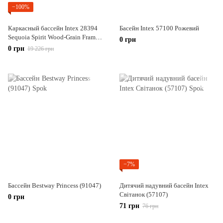
−100%
Каркасный бассейн Intex 28394
Басейн Intex 57100 Рожевий
Sequoia Spirit Wood-Grain Frame
0 грн
Pool
0 грн
19 226 грн
−7%
Бассейн Bestway Princess (91047)
Дитячий надувний басейн Intex
Світанок (57107)
0 грн
71 грн
76 грн