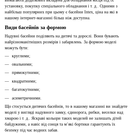
вимагають додаткових вкладень для обладнання місця під їх
установку, покупку спеціального обладнання і т. д.. Одними з
найбільш популярних при цьому є басейни Intex, ціна на які в
нашому інтернет-магазині більш ніж доступна.
Види басейнів за формою
Надувні басейни поділяють на дитячі та дорослі. Вони бувають
найрізноманітніших розмірів і забарвлень. За формою моделі
можуть бути:
круглими;
овальними;
прямокутними;
квадратними;
багатокутними;
асиметричними.
Що стосується дитячих басейнів, то в нашому магазині ви знайдете
моделі у вигляді надувного замку, єдинорога, рибки, веселки над
хмарою і т. д.. Яскраві кольори таких моделей не залишать дітей
байдужими, а навіс від сонця та м’які бортики гарантують їх
безпеку під час водних забав.