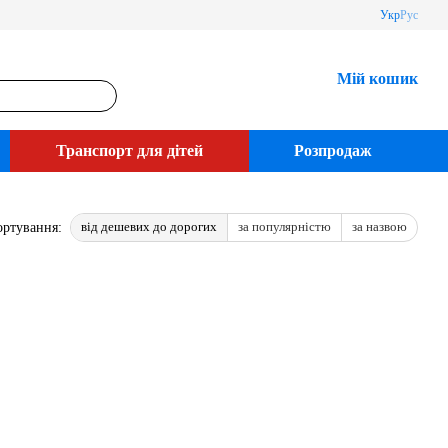
Укр
Рус
Мій кошик
Транспорт для дітей
Розпродаж
від дешевих до дорогих
за популярністю
за назвою
ортування: