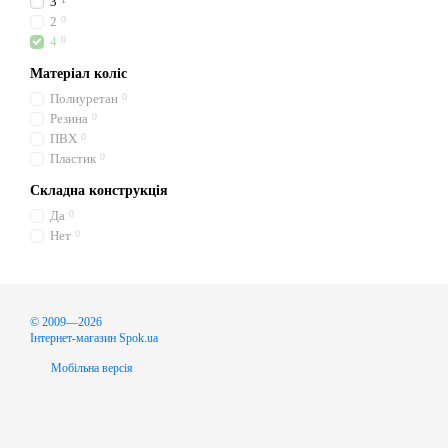
3
2
0
4
0
Матеріал коліс
Полиуретан
0
Резина
0
ПВХ
0
Пластик
0
Складна конструкція
Да
0
Нет
0
© 2009—2026
Інтернет-магазин Spok.ua
Мобільна версія