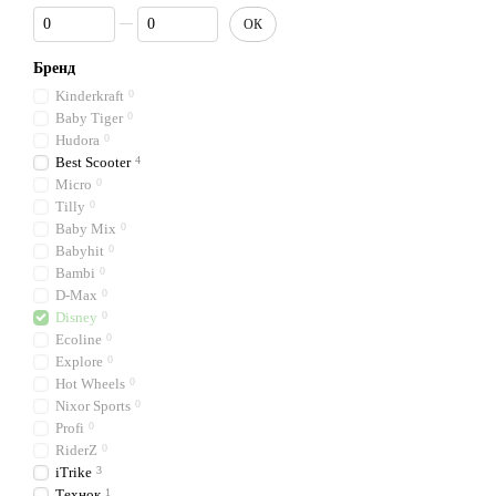
Від Ціна, грн
До Ціна, грн
ОК
Бренд
Kinderkraft
0
Baby Tiger
0
Hudora
0
Best Scooter
4
Micro
0
Tilly
0
Baby Mix
0
Babyhit
0
Bambi
0
D-Max
0
Disney
0
Ecoline
0
Explore
0
Hot Wheels
0
Nixor Sports
0
Profi
0
RiderZ
0
iTrike
3
Технок
1