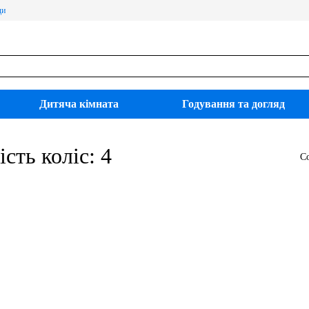
ди
Дитяча кімната
Годування та догляд
сть коліс: 4
С