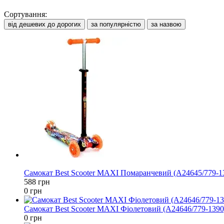
Сортування:
від дешевих до дорогих
за популярністю
за назвою
−100%
Самокат Best Scooter MAXI Помаранчевий (А24645/779-1
588 грн
0 грн
Самокат Best Scooter MAXI Фіолетовий (А24646/779-1390
0 грн