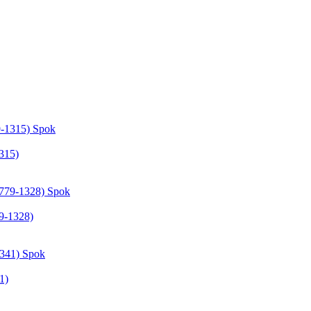
315)
9-1328)
1)