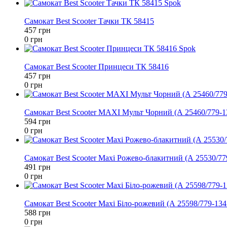
−100%
Самокат Best Scooter Тачки ТК 58415
457 грн
0 грн
−100%
Самокат Best Scooter Принцеси ТК 58416
457 грн
0 грн
−100%
Самокат Best Scooter MAXI Мульт Чорний (А 25460/779-1
594 грн
0 грн
−100%
Самокат Best Scooter Maxi Рожево-блакитний (А 25530/77
491 грн
0 грн
−100%
Самокат Best Scooter Maxi Біло-рожевий (А 25598/779-134
588 грн
0 грн