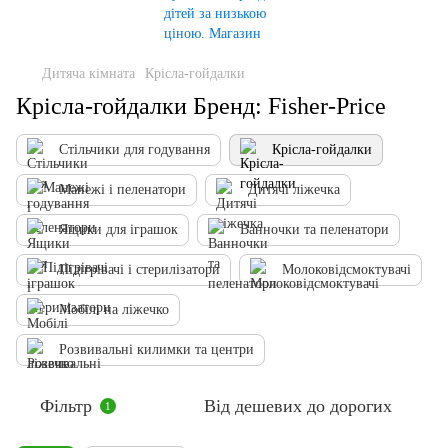
Дитяча кімната
Крісла-гойдалки
Крісла-гойдалки Бренд: Fisher-Price
Стільчики для годування
Крісла-гойдалки
Манежі і пеленатори
Дитячі ліжечка
Ящики для іграшок
Ванночки та пеленатори
Підігрівачі і стерилізатори
Молоковідсмоктувачі
Мобілі на ліжечко
Розвивальні килимки та центри
Фільтр
Від дешевих до дорогих
1