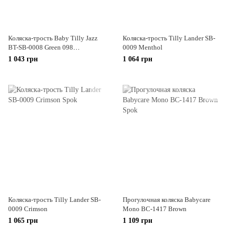
Коляска-трость Baby Tilly Jazz
Коляска-трость Tilly Lander SB-
BT-SB-0008 Green 098
0009 Menthol
Бирюзовый
1 043 грн
1 064 грн
Коляска-трость Tilly Lander SB-
Прогулочная коляска Babycare
0009 Crimson
Mono BC-1417 Brown
1 065 грн
1 109 грн