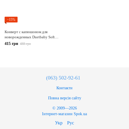
−15%
Конверт с капюшоном для
новорожденных Duetbaby Soft
jacguard Голубой (98102)
415 грн
488 грн
(063) 502-92-61
Контакти
Повна версія сайту
© 2009—2026
Інтернет-магазин Spok.ua
Укр
Рус