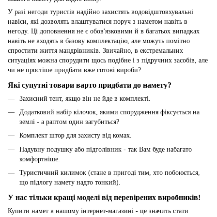
У разі негоди туристів надійно захистять водовідштовхувальні
навіси, які дозволять влаштуватися поруч з наметом навіть в
негоду. Ці доповнення не є обов'язковими й в багатьох випадках
навіть не входять в базову комплектацію, але можуть помітно
спростити життя мандрівників. Звичайно, в екстремальних
ситуаціях можна спорудити щось подібне і з підручних засобів, але
чи не простіше придбати вже готові вироби?
Які супутні товари варто придбати до намету?
Захисний тент, якщо він не йде в комплекті.
Додатковий набір кілочок, якими спорудження фіксується на
землі - а раптом один загубиться?
Комплект штор для захисту від комах.
Надувну подушку або підголівник - так Вам буде набагато
комфортніше.
Туристичний килимок (стане в пригоді тим, хто побоюється,
що підлогу намету надто тонкий).
У нас тільки кращі моделі від перевірених виробників!
Купити намет в нашому інтернет-магазині - це значить стати