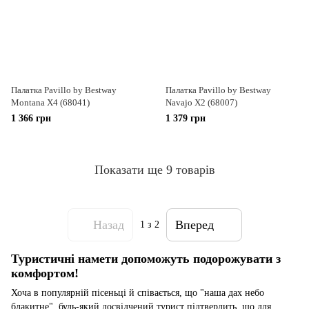
Палатка Pavillo by Bestway
Палатка Pavillo by Bestway
Montana X4 (68041)
Navajo X2 (68007)
1 366 грн
1 379 грн
Показати ще 9 товарів
Назад
Вперед
1
з 2
Туристичні намети допоможуть подорожувати з
комфортом!
Хоча в популярній пісеньці й співається, що "наша дах небо
блакитне", будь-який досвідчений турист підтвердить, що для