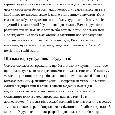
гарного відпочинку цього мало. Всякий похід втратить левову
частку своєї привабливості, якщо комфортні умови відсутні геть.
Щоб ніщо не затьмарювало Вашого відпочинку з друзями або з
сім'єю, не забудьте прихопити в поїздку туристичний намет. Це
зручний і компактний "будиночок" дозволить Вам зі зручністю
розташувати не там, де є готель або готель, а там, де заманеться.
Проїжджаєте Ви повз мальовничій галявинці або запланували
здійснити екскурс по місцях бойових дій, Ви можете бути
впевнені, що нікому точно не доведеться пізнати всю "красу"
ночівлі на голій землі.
Що нам вартує будинок побудувати!
Чомусь складається враження, що багато охочих купити намет все
ще продовжують жити стереотипами минулого століття. У їхньому
уявленні установка тенту або закритої споруди займає багато часу і
вимагає великих фізичних зусиль. Насправді ці уявлення можна
сміливо відправляти в архів. Сучасні моделі наметів для
відпочинку - вироби з високотехнологічних матеріалів, зі
складанням яких в змозі впоратися навіть дами. Та й
довгостроковий відрив від веселої компанії Вам навряд чи загрожує
- монтаж нових версій "портативних будиночків" займе від сили 15
хвилин. Радує і те, що нові розробки дозволяють зробити цю