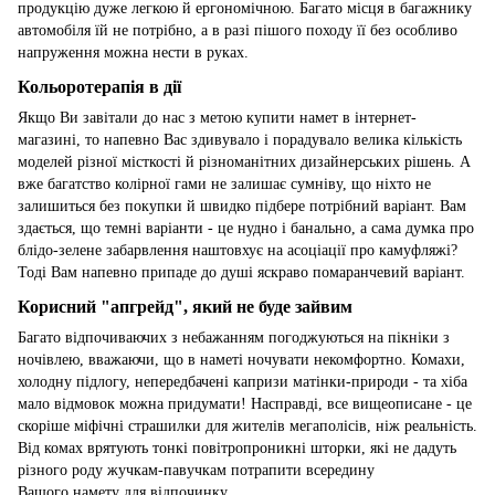
продукцію дуже легкою й ергономічною. Багато місця в багажнику
автомобіля їй не потрібно, а в разі пішого походу її без особливо
напруження можна нести в руках.
Кольоротерапія в дії
Якщо Ви завітали до нас з метою купити намет в інтернет-
магазині, то напевно Вас здивувало і порадувало велика кількість
моделей різної місткості й різноманітних дизайнерських рішень. А
вже багатство колірної гами не залишає сумніву, що ніхто не
залишиться без покупки й швидко підбере потрібний варіант. Вам
здається, що темні варіанти - це нудно і банально, а сама думка про
блідо-зелене забарвлення наштовхує на асоціації про камуфляжі?
Тоді Вам напевно припаде до душі яскраво помаранчевий варіант.
Корисний "апгрейд", який не буде зайвим
Багато відпочиваючих з небажанням погоджуються на пікніки з
ночівлею, вважаючи, що в наметі ночувати некомфортно. Комахи,
холодну підлогу, непередбачені капризи матінки-природи - та хіба
мало відмовок можна придумати! Насправді, все вищеописане - це
скоріше міфічні страшилки для жителів мегаполісів, ніж реальність.
Від комах врятують тонкі повітропроникні шторки, які не дадуть
різного роду жучкам-павучкам потрапити всередину
Вашого намету для відпочинку.