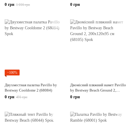
0 грн
0 грн
1 016 грн
−100%
Двухместная палатка Pavillo by
Двомісний пляжний намет Pavillo
Bestway Cooldome 2 (68084)
by Bestway Beach Ground 2,
200х120х95 см (68105)
0 грн
0 грн
491 грн