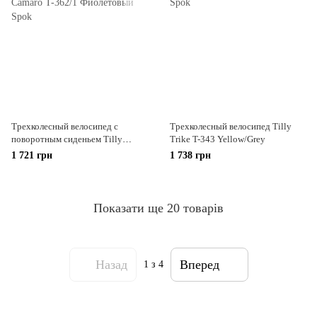
Трехколесный велосипед с
Трехколесный велосипед Tilly
поворотным сиденьем Tilly
Trike T-343 Yellow/Grey
Camaro T-362/1 Фиолетовый
1 721 грн
1 738 грн
Показати ще 20 товарів
Назад
Вперед
1
з 4