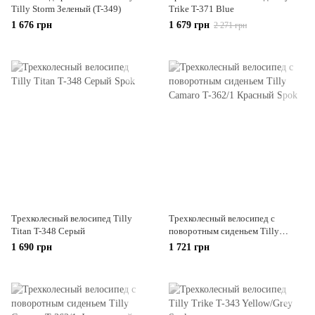
Tilly Storm Зеленый (T-349)
Trike T-371 Blue
1 676 грн
1 679 грн
2 271 грн
Трехколесный велосипед Tilly
Трехколесный велосипед с
Titan T-348 Серый
поворотным сиденьем Tilly
Camaro T-362/1 Красный
1 690 грн
1 721 грн