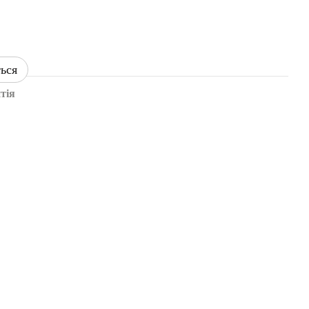
ться
тія