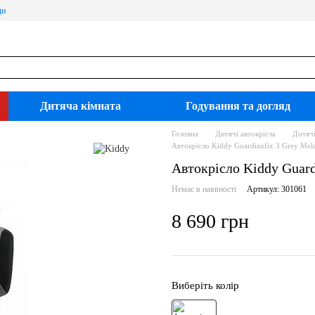
ди
Дитяча кімната
Годування та догляд
Головна
Дитячі автокрісла
Дитячі
Автокрісло Kiddy Guardianfix 3 Grey Mel
Автокрісло Kiddy Guard
Немає в наявності
Артикул: 301061
8 690 грн
Виберіть колір