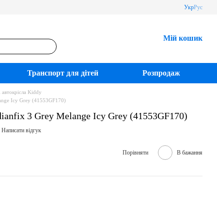
Укр
Рус
Мій кошик
Транспорт для дітей
Розпродаж
 автокрісла Kiddy
ange Icy Grey (41553GF170)
ianfix 3 Grey Melange Icy Grey (41553GF170)
Написати відгук
Порівняти
В бажання