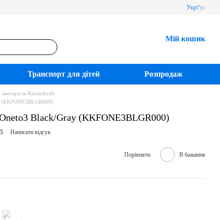
Укр
Рус
Мій кошик
Транспорт для дітей
Розпродаж
 автокрісла Kinderkraft
ray (KKFONE3BLGR000)
t Oneto3 Black/Gray (KKFONE3BLGR000)
15
Написати відгук
Порівняти
В бажання