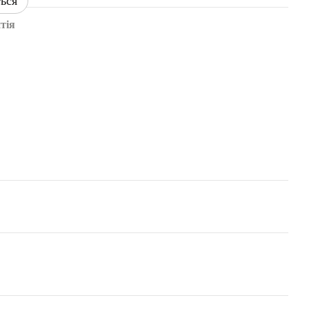
ться
тія