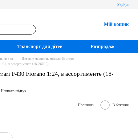
Укр
Рус
Мій кошик
Транспорт для дітей
Розпродаж
и, модели
Детские машинки, модели Bburago
1:24, в ассортименте (18-26009)
ari F430 Fiorano 1:24, в ассортименте (18-
Написати відгук
Порівняти
В бажання