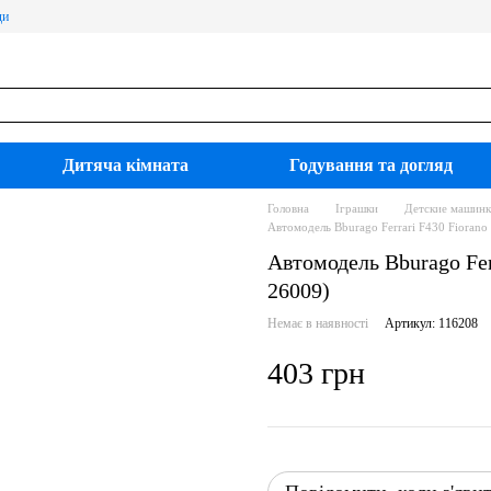
ди
Дитяча кімната
Годування та догляд
Головна
Іграшки
Детские машинк
Автомодель Bburago Ferrari F430 Fiorano 
Автомодель Bburago Ferr
26009)
Немає в наявності
Артикул: 116208
403 грн