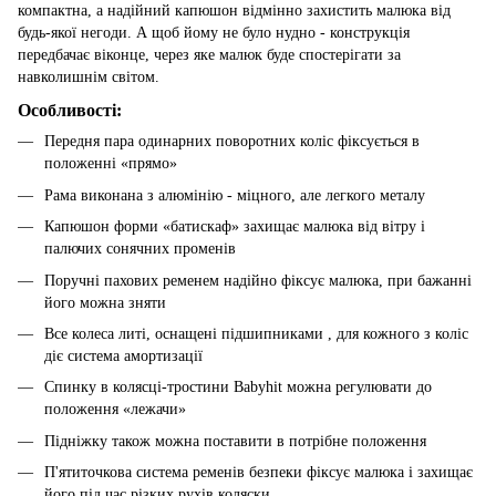
компактна, а надійний капюшон відмінно захистить малюка від
будь-якої негоди. А щоб йому не було нудно - конструкція
передбачає віконце, через яке малюк буде спостерігати за
навколишнім світом.
Особливості:
Передня пара одинарних поворотних коліс фіксується в
положенні «прямо»
Рама виконана з алюмінію - міцного, але легкого металу
Капюшон форми «батискаф» захищає малюка від вітру і
палючих сонячних променів
Поручні пахових ременем надійно фіксує малюка, при бажанні
його можна зняти
Все колеса литі, оснащені підшипниками , для кожного з коліс
діє система амортизації
Спинку в колясці-тростини Babyhit можна регулювати до
положення «лежачи»
Підніжку також можна поставити в потрібне положення
П'ятиточкова система ременів безпеки фіксує малюка і захищає
його під час різких рухів коляски