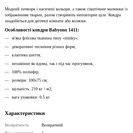
Модний печворк і насичені кольори, а також сіматічние малюнки із
зображенням тварин, разом створюють неповторне ціле. Ковдра
знадобиться для дитячої кімнати або коляски.
Особливості ковдри Babyono 1411:
м'яка флісова тканина типу «minky»;
декоративні тиснення різних форм;
клаптева шиття;
незамінне як вдома, так і під час прогулянок;
100% поліефір;
розміри: 100x75 см;
щільність: 210 кг / м2;
вага упаковки: 0,5 кг.
Характеристики
Возвратность
Возвратний