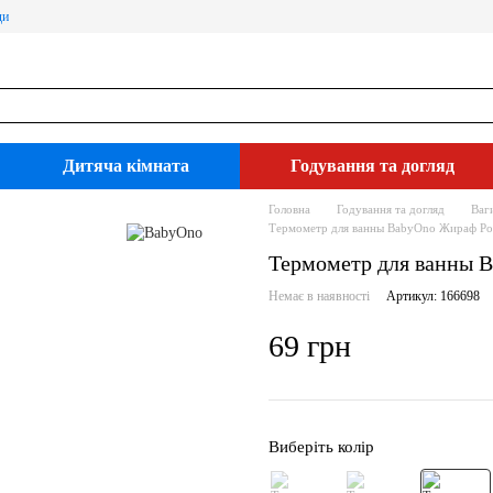
ди
Дитяча кімната
Годування та догляд
Головна
Годування та догляд
Ваг
Термометр для ванны BabyOno Жираф Ро
Термометр для ванны B
Немає в наявності
Артикул: 166698
69 грн
Виберіть колір