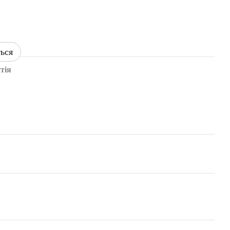
ться
тія