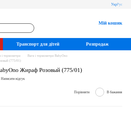
Укр
Рус
Мій кошик
Транспорт для дітей
Розпродаж
и і термометри
Ваги і термометри BabyOno
зовый (775/01)
abyOno Жираф Розовый (775/01)
Написати відгук
Порівняти
В бажання