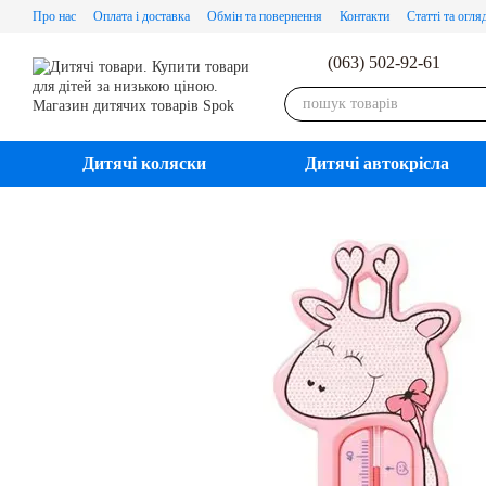
Перейти до основного контенту
Про нас
Оплата і доставка
Обмін та повернення
Контакти
Статті та огля
(063) 502-92-61
Дитячі коляски
Дитячі автокрісла