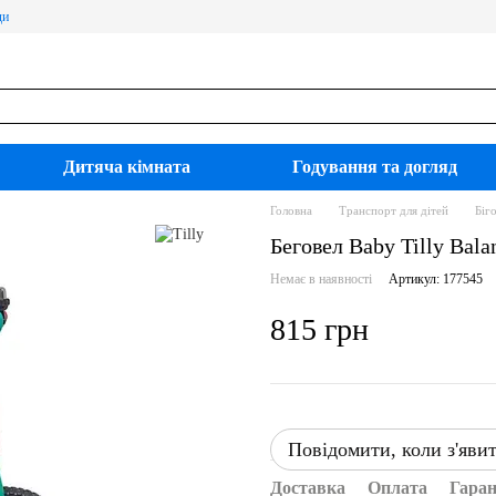
ди
Дитяча кімната
Годування та догляд
Головна
Транспорт для дітей
Біг
Беговел Baby Tilly Bala
Немає в наявності
Артикул: 177545
815 грн
Повідомити, коли з'яви
Доставка
Оплата
Гаран