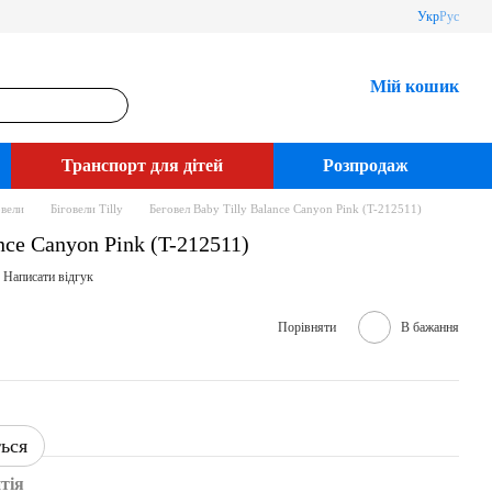
Укр
Рус
Мій кошик
Транспорт для дітей
Розпродаж
овели
Біговели Tilly
Беговел Baby Tilly Balance Canyon Pink (T-212511)
nce Canyon Pink (T-212511)
Написати відгук
Порівняти
В бажання
ться
тія