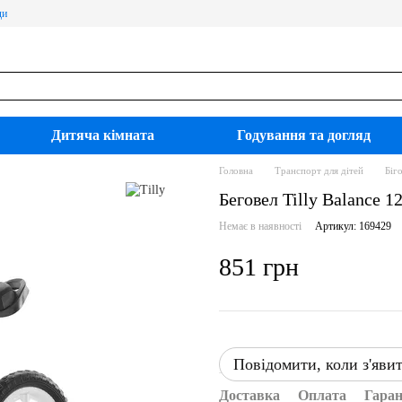
ди
Дитяча кімната
Годування та догляд
Головна
Транспорт для дітей
Біг
Беговел Tilly Balance 1
Немає в наявності
Артикул: 169429
851 грн
Повідомити, коли з'яви
Доставка
Оплата
Гаран