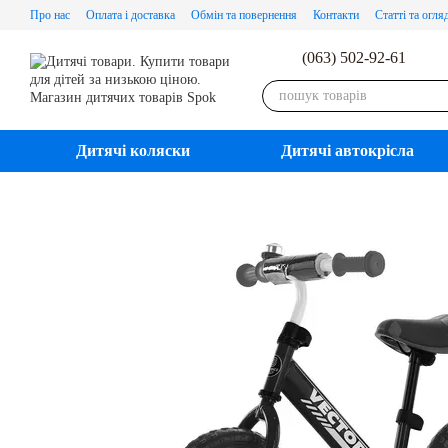
Перейти до основного контенту
Про нас
Оплата і доставка
Обмін та повернення
Контакти
Статті та огля
(063) 502-92-61
Дитячі коляски
Дитячі автокрісла