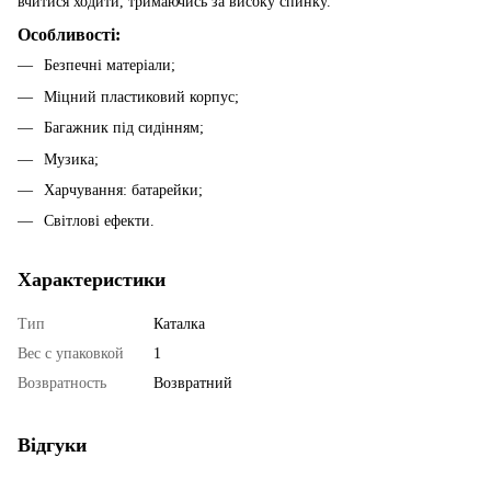
вчитися ходити, тримаючись за високу спинку.
Особливості:
Безпечні матеріали;
Міцний пластиковий корпус;
Багажник під сидінням;
Музика;
Харчування: батарейки;
Світлові ефекти.
Характеристики
Тип
Каталка
Вес с упаковкой
1
Возвратность
Возвратний
Відгуки