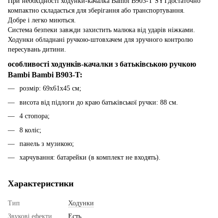
При необхідності ходунки-качалка Bambi B903-T SYTдостаточно
компактно складається для зберігання або транспортування.
Добре і легко миються.
Система безпеки завжди захистить малюка від ударів ніжками.
Ходунки обладнані ручкою-штовхачем для зручного контролю
пересувань дитини.
особливості ходунків-качалки з батьківською ручкою
Bambi Bambi B903-T:
розмір: 69х61х45 см;
висота від підлоги до краю батьківської ручки: 88 см.
4 стопора;
8 коліс;
панель з музикою;
харчування: батарейки (в комплект не входять).
Характеристики
Тип
Ходунки
Звукові ефекти
Есть