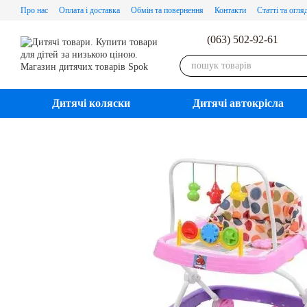
Перейти до основного контенту
Про нас
Оплата і доставка
Обмін та повернення
Контакти
Статті та огля
(063) 502-92-61
Дитячі коляски
Дитячі автокрісла