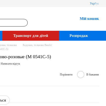
Укр
Рус
Мій кошик
Транспорт для дітей
Розпродаж
унки, толкалки
Ходунки, толкалки Bambi
541C-5)
ово-розовые (M 0541C-5)
Написати відгук
Порівняти
В бажання
ться