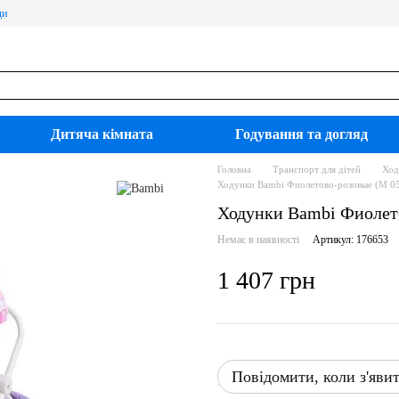
ди
Дитяча кімната
Годування та догляд
Головна
Транспорт для дітей
Ход
Ходунки Bambi Фиолетово-розовые (M 0
Ходунки Bambi Фиолет
Немає в наявності
Артикул: 176653
1 407 грн
Повідомити, коли з'яви