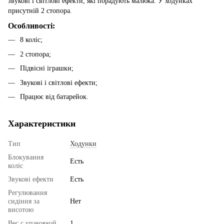
звукові і світлові ефекти, які порадують малюка. У ходунках
присутній 2 стопора.
Особливості:
8 коліс;
2 стопора;
Підвісні іграшки;
Звукові і світлові ефекти;
Працює від батарейок.
Характеристики
Тип
Ходунки
Блокування
Есть
коліс
Звукові ефекти
Есть
Регулювання
сидіння за
Нет
висотою
Вес с упаковкой
1