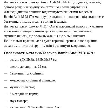
Дитяча каталка-толокар Bambi Audi M 3147A підходить діткам від
одного року, має зручну конструкцію і легке управління.
Для їзди дитина повинна відштовхуватися ногами від землі.
Bambi Audi M 3147A має зручне сидіння зі спинкою, під сидінням є
багажник, в ньому можна возити іграшки.
Дитяча каталка-толокар M 3147A має пластикові колеса з гумовими
вставками і декоративними дисками, на кермі розташована
музична панель, що зробить катання ще більш цікавим.
Це не тільки красива, але і дуже корисна іграшка, з нею дитина
зможе зміцнити всі групи м'язів і розвинути координацію.
Особливості каталки-Толокар Bambi Audi M 3147A:
розмір (ДхШхВ): 63,5х29х37 см;
висота до сидіння: 22 см;
багажник під сидінням;
комфортне сидіння зі спинкою;
музичний кермо;
6 мелодій на кермі;
звук мотора;
харчування: 2 батарейки типу АА;