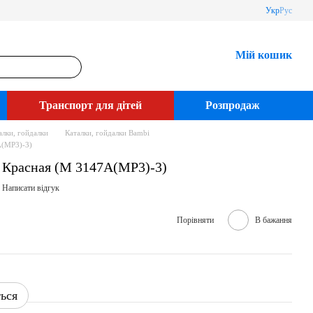
Укр
Рус
Мій кошик
Транспорт для дітей
Розпродаж
алки, гойдалки
Каталки, гойдалки Bambi
A(MP3)-3)
 Красная (M 3147A(MP3)-3)
Написати відгук
Порівняти
В бажання
ться