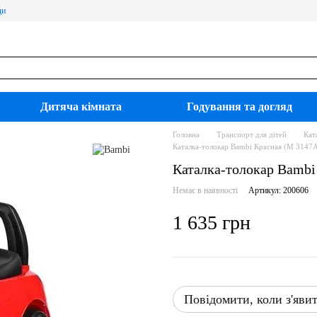
ди
Дитяча кімната
Годування та догляд
Головна
Транспорт для дітей
Кат
Каталка-толокар Bambi Красная (M 3147
Каталка-толокар Bambi
Немає в наявності
Артикул: 200606
1 635 грн
Повідомити, коли з'яви