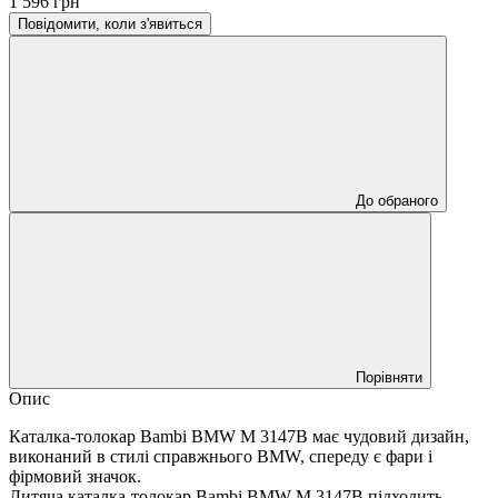
1 596 грн
Повідомити, коли з'явиться
До обраного
Порівняти
Опис
Каталка-толокар Bambi BMW M 3147B має чудовий дизайн,
виконаний в стилі справжнього BMW, спереду є фари і
фірмовий значок.
Дитяча каталка-толокар Bambi BMW M 3147B підходить