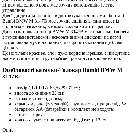
діткам від одного року, має зручну конструкцію і легке
управління.
Для їзди дитина повинна відштовхуватися ногами від землі.
Bambi BMW M 3147B має зручне сидіння зі спинкою, під
сидінням є багажник, в ньому можна возити іграшки.
Дитяча каталка-толокар BMW M 3147B має пластикові колеса
з гумовими вставками і декоративними дисками, на кермі
розташована музична панель, що зробить катання ще більш
цікавим.
Це не тільки красива, але і дуже корисна іграшка, з ній дитина
зможе зміцнити всі групи м'язів і розвинути координацію.
Особливості каталки-Толокар Bambi BMW M
3147B:
розмір (ДхШхВ): 63,5х29х37 см;
висота до сидіння 22 см;
багажник під сидінням;
кермо - музика (6 мелодій), звук мотора, працює від 2-х
батарейок АА (батарейки в комплект не входять);
світло - фари;
колесо - гумове покриття коліс, діаметр 13 см.
Опис